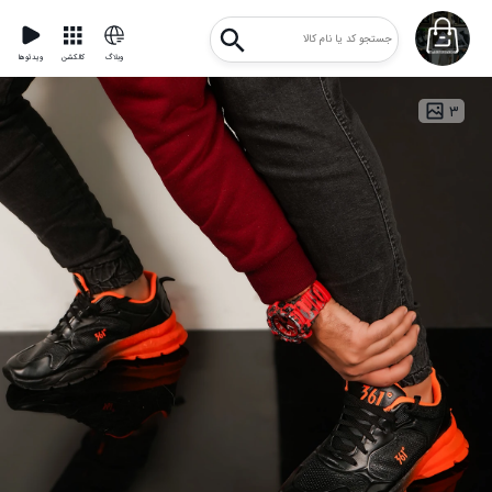
وبلاگ
کالکشن
ویدئوها
۳