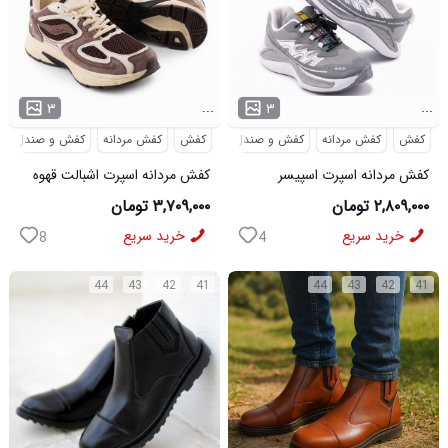
...
...
۳
۳
کفش
کفش مردانه
کفش و صندل
کفش
کفش مردانه
کفش و صندل
کفش مردانه اسپرت اسپیسر
کفش مردانه اسپرت اشبالت قهوه
طوسی سفید Salamon مدل
ای Saucony مدل 50786
۲,۸۰۹,۰۰۰ تومان
۳,۷۰۹,۰۰۰ تومان
50728
خرید سریع
خرید سریع
8
4
44
43
42
41
44
43
42
41