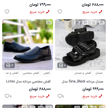
کد 6328
6413
۶۸۸,۰۰۰ تومان
۷۹۹,۰۰۰ تومان
خرید سریع
خرید سریع
44
44
43
42
41
...
...
۳
۲
صندل
کفش و صندل
کفش
کفش مجلسی
کفش و صندل
صندل مردانه Sina_Black مدل
کفش مجلسی مردانه مدل Lotex
3973
کد6330
۹۹۹,۰۰۰ تومان
۶۸۸,۰۰۰ تومان
خرید سریع
خرید سریع
4
6