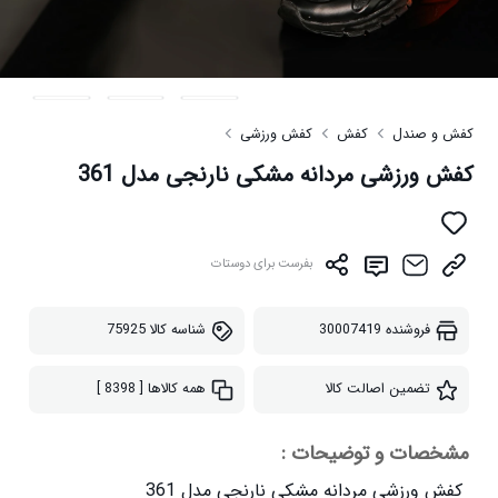
کفش و صندل
کفش
کفش ورزشی
کفش ورزشی مردانه مشکی نارنجی مدل 361
بفرست برای دوستات
فروشنده
30007419
شناسه کالا
75925
تضمین اصالت کالا
همه کالاها
[ 8398 ]
مشخصات و توضیحات :