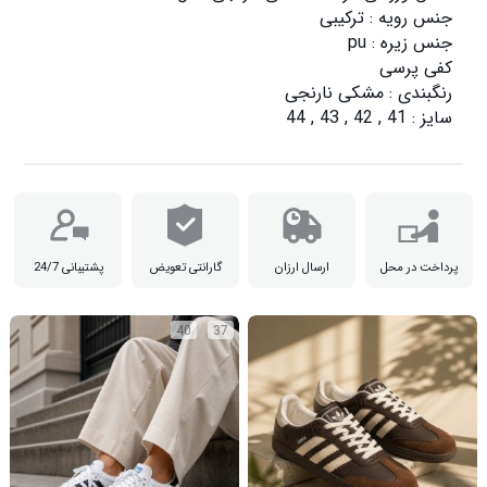
سایز : 41 , 42 , 43 , 44

پرداخت در محل
ارسال ارزان
گارانتی تعویض
پشتیبانی 24/7
40
37