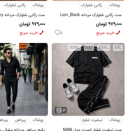
پوشاک
رکابی شلوارک
پوشاک
رکابی شلوارک
ست رکابی شلوارک مردانه Lion_Black
مدل 3997
3996
۹۷۹,۰۰۰ تومان
۹۷۹,۰۰۰ تومان
خرید سریع
خرید سریع
6
XXXL
XXL
XXXL
XXL
...
...
۳
پوشاک
تیشرت شلوار
پوشاک
پیراهن
پیراه
ست تیشرت شلوار اسپرت مدل MAN