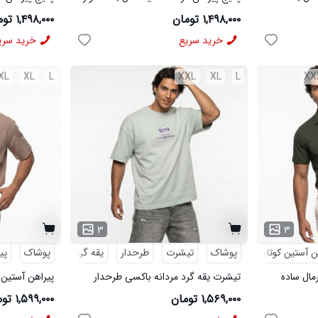
مردانه مشکی مدل MOBIN
شلوار مردانه خاک
۱,۴۹۸,۰۰۰ تومان
۱,۴۹۸,۰۰۰ تومان
خرید سریع
خرید سری
XL
XL
L
XXL
XL
L
XX
۳
۳
ن آستین کوتاه
پوشاک
تیشرت
طرحدار
یقه گرد
پوشاک
پی
رمال ساده
تیشرت یقه گرد مردانه باکسی طرحدار
پیراهن آستین 
پنبه دو رو سبز روشن مدل 50896
لینن کرم مدل 50943
۱,۵۶۹,۰۰۰ تومان
۱,۵۹۹,۰۰۰ تومان