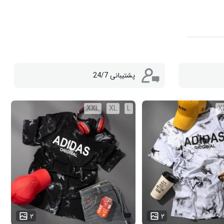
پشتیبانی 24/7
XXL
XL
L
X
۲
۲