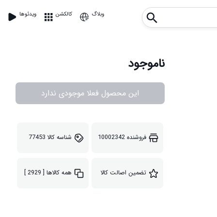
وبلاگ
کالکشن
ویدئوها
ناموجود
این محصول فعلا موجودی ندارد
فروشنده
10002342
شناسه کالا
77453
تضمین اصالت کالا
همه کالاها
[ 2929 ]