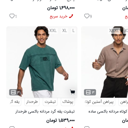
ی مدل MOBIN
W15 کفش ورزشی مردانه مدل pavlo
۱,۴۹۸,۰۰۰ تومان
ع
خرید سریع
1
9
XXL
XL
L
XXXL
X
۳
۳
راهن
پیراهن آستین کوتاه
پوشاک
تیشرت
طرحدار
یقه گرد
کوتاه مردانه باکسی ساده
تیشرت یقه گرد مردانه باکسی طرحدار
مچینست سبز Balenciaga مدل 50944
۱,۵۳۹,۰۰۰ تومان