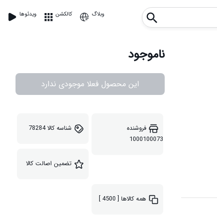
وبلاگ
کالکشن
ویدئوها
ناموجود
این محصول فعلا موجودی ندارد
فروشنده
شناسه کالا
78284
1000100073
تضمین اصالت کالا
همه کالاها
[ 4500 ]