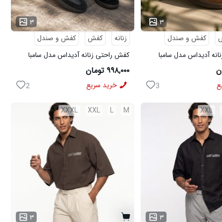
...
۳
۳
کفش و صندل
زنانه
کفش
کفش و صندل
انه آدیداس مدل سامبا
کفش راحتی زنانه آدیداس مدل سامبا
مشکی
۹۹۸,۰۰۰ تومان
ع
خرید سریع
2
3
XXXL
XXL
L
M
XXL
۳
۳