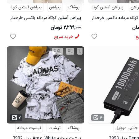
راهن
پیراهن آستین کوتاه
طرحدار
پوشاک
پیراهن
پیراهن آستین کوتاه
ط
کوتاه مردانه باکسی طرحدار
پیراهن آستین کوتاه مردانه باکسی طرحدار
509
لینن قهوه ای مدل 50973
۲,۲۹۹,۰۰۰ تومان
ع
خرید سریع
XXL
XL
L
...
۲
۳
جانبی موبایل
پوشاک
تیشرت
تیشرت مردانه
تیشرت مردانه Araz_White مدل 3992