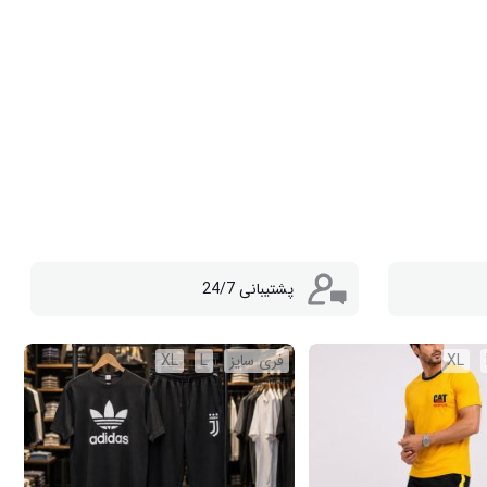
پشتیبانی 24/7
XL
فری سایز
L
XL