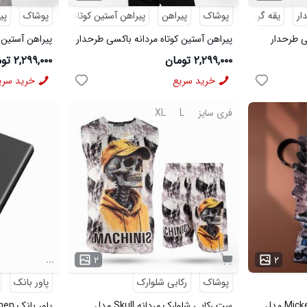
ار
یقه گرد
پوشاک
پیراهن
پیراهن آستین کوتاه
طرحدار
پوشاک
پی
ی طرحدار
پیراهن آستین کوتاه مردانه باکسی طرحدار
پیراهن آستین 
لینن کرم مدل 50970
لینن مشکی مدل 72
۲,۲۹۹,۰۰۰ تومان
۲,۲۹۹,۰۰۰ تومان
خرید سریع
خرید سری
فری سایز
L
XL
...
۲
۲
پوشاک
رکابی شلوارک
پاور بانک
ست رکابی شلوارک مردانه Mickey مدل
ست رکابی شلوارک مردانه Skull مدل
پاور بانک Denmen مدل 3993