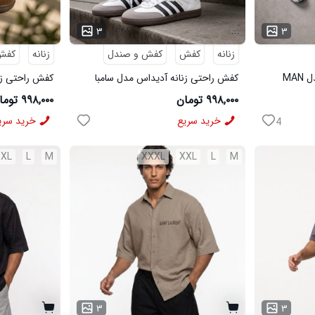
...
...
۳
۳
زنانه
کفش
کفش و صندل
زنانه
کفش
ست تیشرت شلوار اسپرت مدل MAN
کفش راحتی زنانه آدیداس مدل سامبا
کفش راحتی زن
سفید
قهوه ای
۹۹۸,۰۰۰ تومان
۹۹۸,۰۰۰ تومان
خرید سریع
خرید سری
4
XL
L
M
XXXL
XXL
L
M
۳
۳