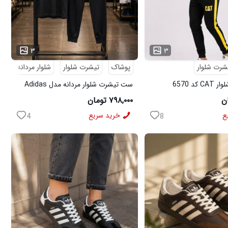
...
۳
۳
شرت شلوار
پوشاک
تیشرت شلوار
شلوار مردانه
د 6570
ست تیشرت شلوار مردانه مدل Adidas
کد 6569
۷۹۸,۰۰۰ تومان
ع
خرید سریع
4
8