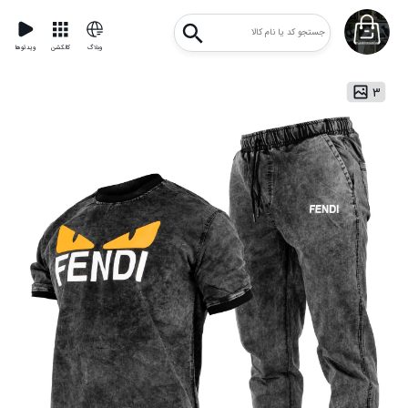
وبلاگ
کالکشن
ویدئوها
۳