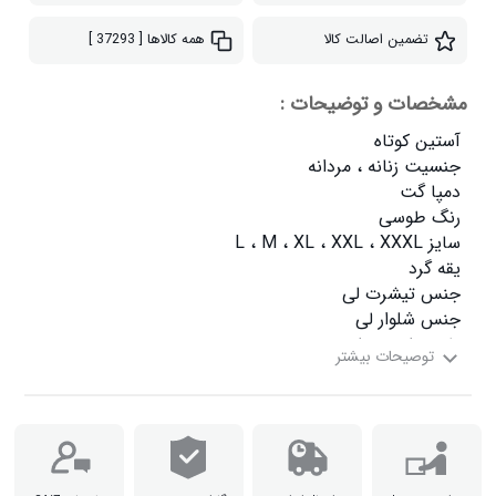
تضمین اصالت کالا
همه کالاها
[ 37293 ]
مشخصات و توضیحات :