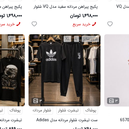
پکیج پیراهن مردانه مشکی مدل VQ
پکیج پیراهن مردانه سفید مدل VQ شلوار
مردانه مشکی مدل MOBIN
شلوار مردانه خاک
۱,۴۹۸,۰۰۰ تومان
۱,۴۹۸,۰۰۰ تومان
خرید سریع
خرید سری
فری سایز
L
XL
L
XL
...
...
۳
۳
پوشاک
تیشرت شلوار
شلوار مردانه
پوشاک
تی
ست تیشرت شلوار مردانه مدل Adidas
تیشرت مردانه طرح agle
کد 6569