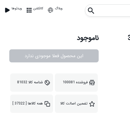
وبلاگ
کالکشن
ویدئوها
ناموجود
این محصول فعلا موجودی ندارد
فروشنده
100081
شناسه کالا
81032
تضمین اصالت کالا
همه کالاها
[ 37322 ]