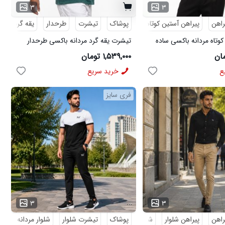
۳
۳
راهن
پیراهن آستین کوتاه
پوشاک
تیشرت
طرحدار
یقه گرد
کوتاه مردانه باکسی ساده
تیشرت یقه گرد مردانه باکسی طرحدار
مچینست سبز Balenciaga مدل 50944
۱,۵۳۹,۰۰۰ تومان
ع
خرید سریع
فری سایز
...
۳
۳
راهن
پیراهن شلوار
شلوار مردانه
پوشاک
تیشرت شلوار
شلوار مردانه
کف