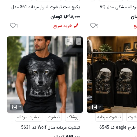
پکیج پیراهن مردانه مشکی مدل VQ
پکیج ست تیشرت شلوار مردانه 361 مدل
ی مدل MOBIN
W15 کفش ورزشی مردانه مدل pavlo
۱,۴۹۸,۰۰۰ تومان
ع
خرید سریع
1
9
XL
L
۳
۳
شرت
تیشرت مردانه
پوشاک
تیشرت
تیشرت مردانه
e کد 6545
تیشرت مردانه مدل Wolf کد 5631