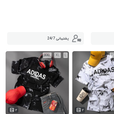
پشتیبانی 24/7
XXL
XL
L
X
...
۲
۲