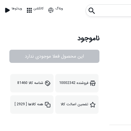
وبلاگ
کالکشن
ویدئوها
ناموجود
این محصول فعلا موجودی ندارد
فروشنده
10002342
شناسه کالا
81460
تضمین اصالت کالا
همه کالاها
[ 2929 ]