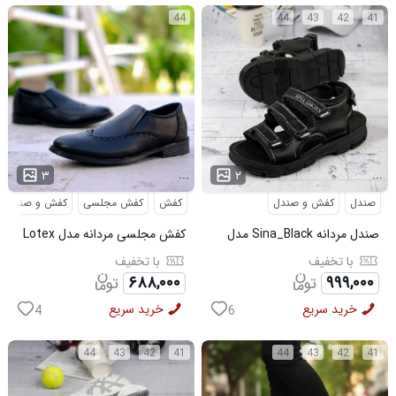
44
44
43
42
41
...
...
۳
۲
صندل
کفش و صندل
کفش
کفش مجلسی
کفش و صندل
صندل مردانه Sina_Black مدل
کفش مجلسی مردانه مدل Lotex
3973
کد6330
با تخفیف
با تخفیف
۶۸۸,۰۰۰
۹۹۹,۰۰۰
خرید سریع
خرید سریع
4
6
44
43
42
41
44
43
42
41