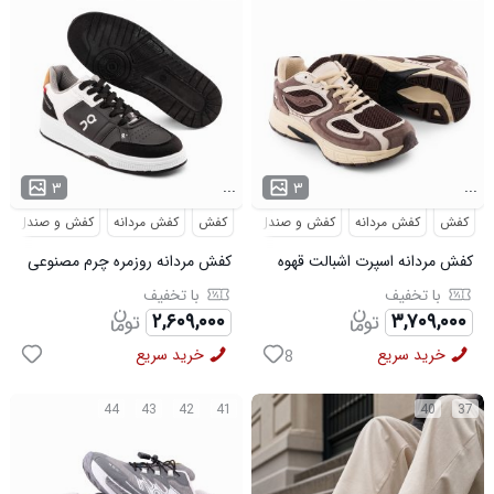
...
...
۳
۳
کفش
کفش مردانه
کفش و صندل
کفش
کفش مردانه
کفش و صندل
کفش مردانه اسپرت اشبالت قهوه
کفش مردانه روزمره چرم مصنوعی
ای Saucony مدل 50786
سفید مشکی On Running مدل
با تخفیف
با تخفیف
50920
۲,۶۰۹,۰۰۰
۳,۷۰۹,۰۰۰
خرید سریع
خرید سریع
8
44
43
42
41
40
37