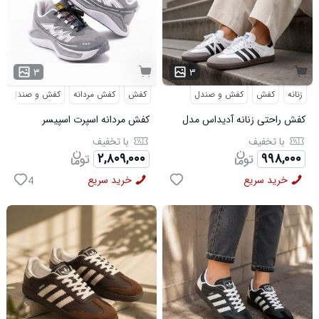
۳
۳
زنانه
کفش
کفش و صندل
کفش
کفش مردانه
کفش و صندل
کفش راحتی زنانه آدیداس مدل
کفش مردانه اسپرت اسپیسر
سامبا سفید
طوسی سفید Salamon مدل
با تخفیف
با تخفیف
50728
۲,۸۰۹,۰۰۰
۹۹۸,۰۰۰
خرید سریع
خرید سریع
4