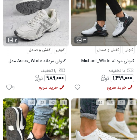
...
...
۲
۳
کتونی
کفش و صندل
کتونی
کفش و صندل
کتونی مردانه Michael_White
کتونی مردانه Asics_White مدل
مدل 3844
3975
با تخفیف
با تخفیف
۹۸۹,۰۰۰
۱,۴۹۹,۰۰۰
خرید سریع
خرید سریع
9
44
43
42
41
44
43
42
41