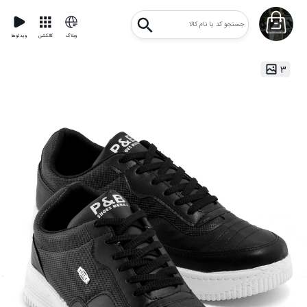
وبلاگ
کالکشن
ویدئوها
۳