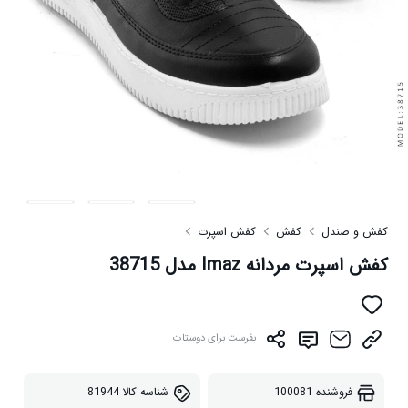
کفش و صندل
کفش
کفش اسپرت
کفش اسپرت مردانه Imaz مدل 38715
بفرست برای دوستات
فروشنده
100081
شناسه کالا
81944