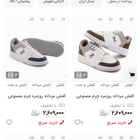
پرداخت در محل
ارسال ارزان
گارانتی تعویض
پشتیبانی 24/7
44
43
42
41
44
43
42
41
...
۳
۳
کفش
کفش مردانه
کفش و صندل
کفش
کفش مردانه
کفش و صندل
کفش مردانه روزمره چرم مصنوعی
کفش مردانه روزمره چرم مصنوعی
سفید سبز On Running مدل
سفید سرمه ای On Running مدل
با تخفیف
با تخفیف
50918
50919
۲,۶۰۹,۰۰۰
۲,۶۰۹,۰۰۰
خرید سریع
خرید سریع
9
44
43
42
41
44
43
42
41