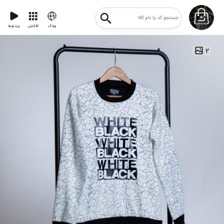
وبلاگ
کالکشن
ویدئوها
۲