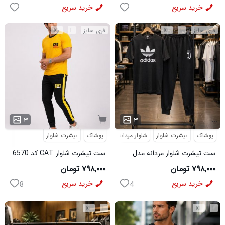
Balenciaga مدل 50944
خرید سریع
خرید سریع
فری سایز
L
XL
فری سایز
L
XL
...
۳
۳
پوشاک
تیشرت شلوار
شلوار مردانه
پوشاک
تیشرت شلوار
ست تیشرت شلوار مردانه مدل
ست تیشرت شلوار CAT کد 6570
Adidas کد 6569
۷۹۸,۰۰۰ تومان
۷۹۸,۰۰۰ تومان
خرید سریع
خرید سریع
8
4
XL
L
XL
L