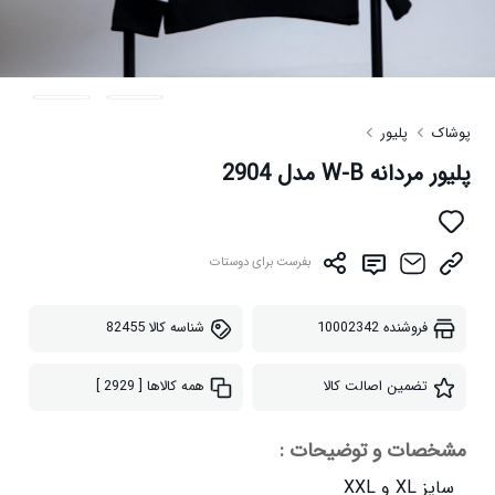
پوشاک
پلیور
پلیور مردانه W-B مدل 2904
بفرست برای دوستات
فروشنده
10002342
شناسه کالا
82455
تضمین اصالت کالا
همه کالاها
[ 2929 ]
مشخصات و توضیحات :