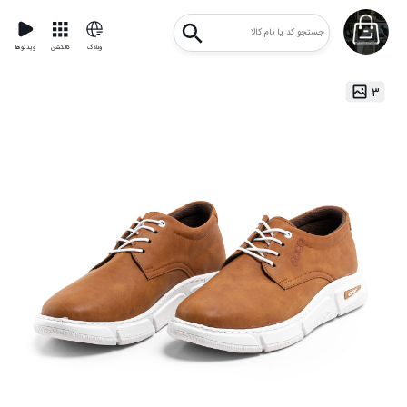
وبلاگ
کالکشن
ویدئوها
۳