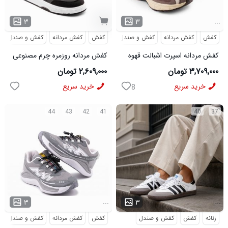
...
۳
۳
کفش
کفش مردانه
کفش و صندل
کفش
کفش مردانه
کفش و صندل
کفش مردانه اسپرت اشبالت قهوه
کفش مردانه روزمره چرم مصنوعی
ای Saucony مدل 50786
سفید مشکی On Running مدل
۳,۷۰۹,۰۰۰ تومان
۲,۶۰۹,۰۰۰ تومان
50920
خرید سریع
خرید سریع
8
44
43
42
41
40
37
...
...
۳
۳
زنانه
کفش
کفش و صندل
کفش
کفش مردانه
کفش و صندل