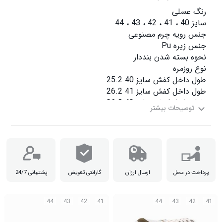
طول داخل کفش سایز 44 28.5

پرداخت در محل
ارسال ارزان
گارانتی تعویض
پشتیبانی 24/7
44
43
42
41
44
43
42
41