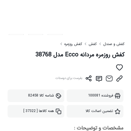
کفش و صندل
کفش
کفش روزمره
کفش روزمره مردانه Ecco مدل 38768
بفرست برای دوستات
فروشنده
100081
شناسه کالا
82458
تضمین اصالت کالا
همه کالاها
[ 37322 ]
مشخصات و توضیحات :