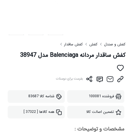
کفش و صندل
کفش
کفش ساقدار
کفش ساقدار مردانه Balenciaga مدل 38947
بفرست برای دوستات
فروشنده
100081
شناسه کالا
83687
تضمین اصالت کالا
همه کالاها
[ 37322 ]
مشخصات و توضیحات :