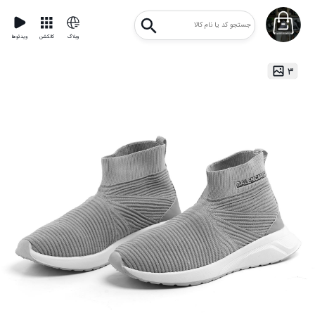
وبلاگ
کالکشن
ویدئوها
۳