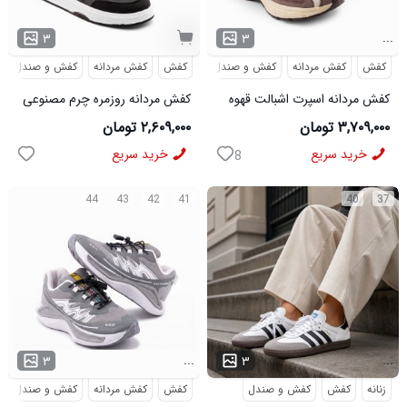
...
۳
۳
کفش
کفش مردانه
کفش و صندل
کفش
کفش مردانه
کفش و صندل
کفش مردانه اسپرت اشبالت قهوه
کفش مردانه روزمره چرم مصنوعی
ای Saucony مدل 50786
سفید مشکی On Running مدل
۳,۷۰۹,۰۰۰ تومان
۲,۶۰۹,۰۰۰ تومان
50920
خرید سریع
خرید سریع
8
44
43
42
41
40
37
...
...
۳
۳
زنانه
کفش
کفش و صندل
کفش
کفش مردانه
کفش و صندل