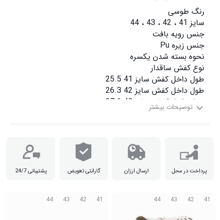
طول داخل کفش سایز 44 28

پرداخت در محل
ارسال ارزان
گارانتی تعویض
پشتیبانی 24/7
44
43
42
41
44
43
42
41