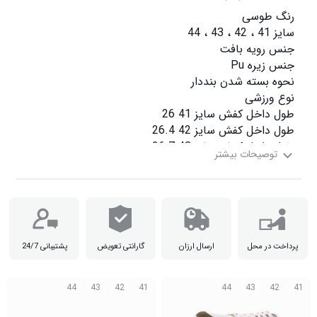
طول داخل کفش سایز 44 27.3

پرداخت در محل
ارسال ارزان
گارانتی تعویض
پشتیبانی 24/7
44
43
42
41
44
43
42
41