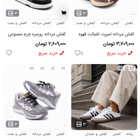
...
۳
۳
کفش
کفش مردانه
کفش و صندل
کفش
کفش مردانه
کفش و صندل
کفش مردانه اسپرت اشبالت قهوه
کفش مردانه روزمره چرم مصنوعی
ای Saucony مدل 50786
سفید مشکی On Running مدل
۳,۷۰۹,۰۰۰ تومان
۲,۶۰۹,۰۰۰ تومان
50920
خرید سریع
خرید سریع
8
44
43
42
41
40
37
...
...
۳
۳
زنانه
کفش
کفش و صندل
کفش
کفش مردانه
کفش و صندل