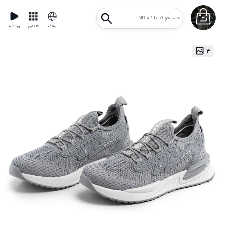
وبلاگ
کالکشن
ویدئوها
۳