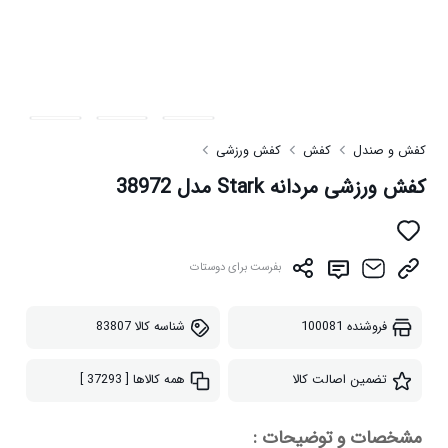
کفش و صندل
کفش
کفش ورزشی
کفش ورزشی مردانه Stark مدل 38972
بفرست برای دوستات
فروشنده
100081
شناسه کالا
83807
تضمین اصالت کالا
همه کالاها
[ 37293 ]
مشخصات و توضیحات :