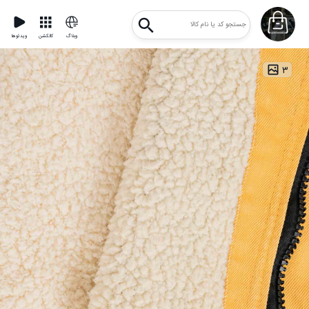
وبلاگ
کالکشن
ویدئوها
۳