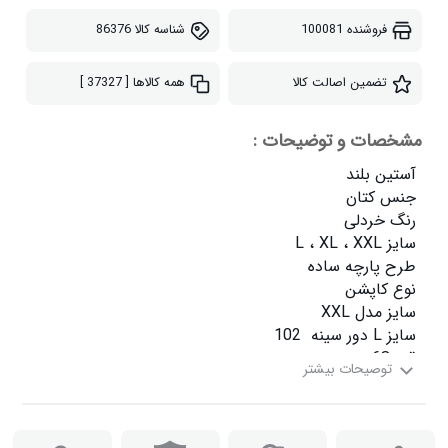
فروشنده
100081
شناسه کالا
86376
تضمین اصالت کالا
همه کالاها
[ 37327 ]
مشخصات و توضیحات :