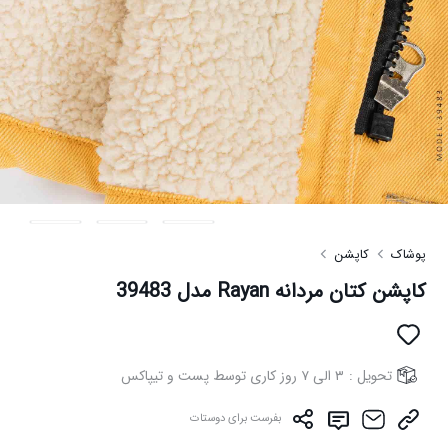
پوشاک
کاپشن
کاپشن کتان مردانه Rayan مدل 39483
تحویل :
۳ الی ۷ روز کاری توسط پست و تیپاکس
بفرست برای دوستات