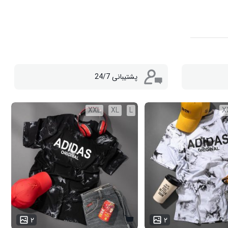
پشتیبانی 24/7
XXL
XL
L
X
۲
۲