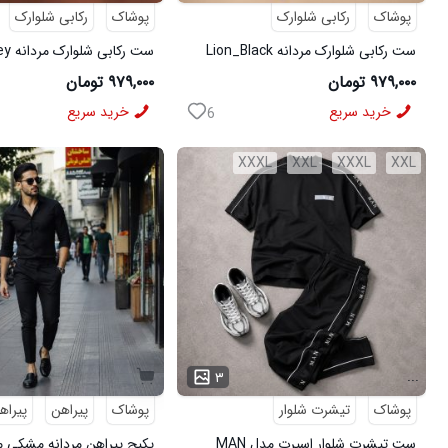
پوشاک
رکابی شلوارک
پوشاک
رکابی شلوارک
ست رکابی شلوارک مردانه Lion_Black
مدل 3997
3996
۹۷۹,۰۰۰ تومان
۹۷۹,۰۰۰ تومان
خرید سریع
خرید سریع
6
XXXL
XXL
XXXL
XXL
...
۳
پوشاک
تیشرت شلوار
پوشاک
پیراهن
پیراه
ست تیشرت شلوار اسپرت مدل MAN