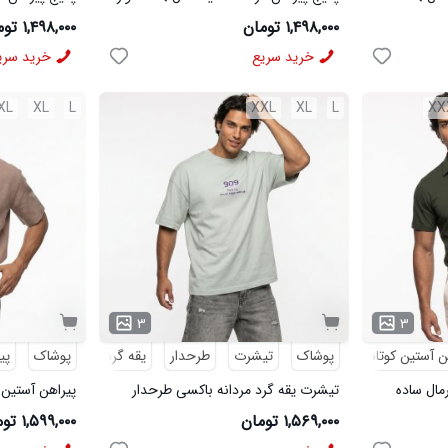
مردانه مشکی مدل MOBIN
شلوار مردانه خاک
۱,۴۹۸,۰۰۰ تومان
۱,۴۹۸,۰۰۰ تومان
خرید سریع
خرید سری
XL
XL
L
XXL
XL
L
XX
۳
۳
ن آستین کوتاه
پوشاک
تیشرت
طرحدار
یقه گرد
پوشاک
پی
رمال ساده
تیشرت یقه گرد مردانه باکسی طرحدار
پیراهن آستین 
پنبه دو رو سبز روشن مدل 50896
لینن کرم مدل 50943
۱,۵۶۹,۰۰۰ تومان
۱,۵۹۹,۰۰۰ تومان