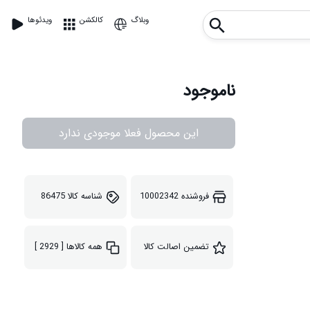
وبلاگ
کالکشن
ویدئوها
ناموجود
این محصول فعلا موجودی ندارد
فروشنده
10002342
شناسه کالا
86475
تضمین اصالت کالا
همه کالاها
[ 2929 ]