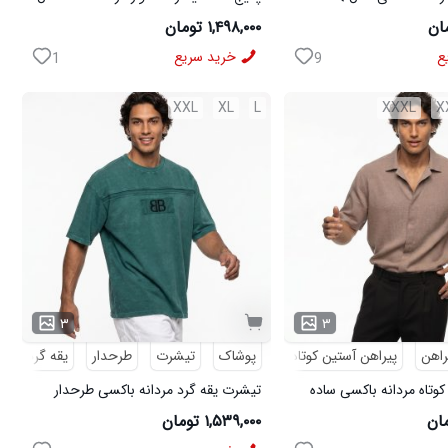
ی مدل MOBIN
W15 کفش ورزشی مردانه مدل pavlo
۱,۴۹۸,۰۰۰ تومان
ع
خرید سریع
1
9
XXL
XL
L
XXXL
X
۳
۳
راهن
پیراهن آستین کوتاه
پوشاک
تیشرت
طرحدار
یقه گرد
کوتاه مردانه باکسی ساده
تیشرت یقه گرد مردانه باکسی طرحدار
مچینست سبز Balenciaga مدل 50944
۱,۵۳۹,۰۰۰ تومان