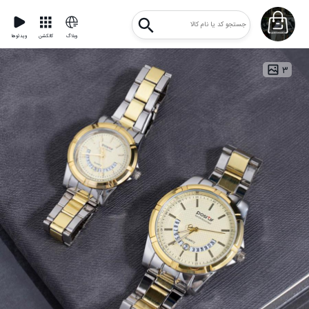
وبلاگ
کالکشن
ویدئوها
۳