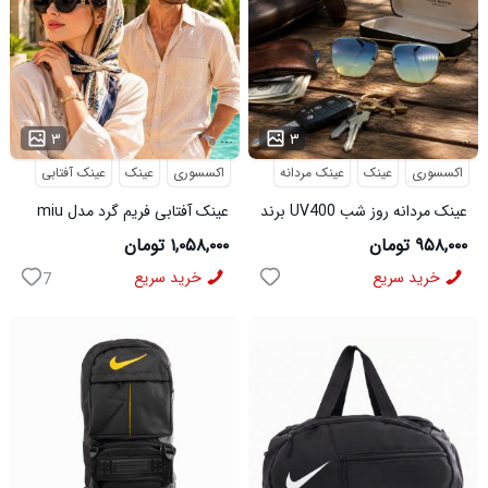
...
...
۳
۳
اکسسوری
عینک
عینک مردانه
اکسسوری
عینک
عینک آفتابی
عینک مردانه روز شب UV400 برند
عینک آفتابی فریم گرد مدل miu
میباخ
miu
۹۵۸,۰۰۰ تومان
۱,۰۵۸,۰۰۰ تومان
خرید سریع
خرید سریع
7