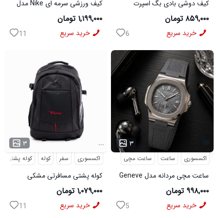
کیف دوشی بادی بگ اسپرت
کیف ورزشی سرمه ای Nike مدل
Bange مدل 50695
50701
۸۵۹,۰۰۰ تومان
۱,۱۹۹,۰۰۰ تومان
خرید سریع
خرید سریع
11
6
...
۳
۳
اکسسوری
ساعت
ساعت مچی
اکسسوری
سفر
کوله
کوله پشتی
ساعت مچی مردانه مدل Geneve
کوله پشتی مسافرتی مشکی
طوسی کد6564
Buffalo مدل 50690
۹۹۸,۰۰۰ تومان
۱,۰۷۹,۰۰۰ تومان
خرید سریع
خرید سریع
11
5