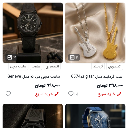
...
۳
۳
اکسسوری
گردنبند
اکسسوری
ساعت
ساعت مچی
ست گردنبند مدل gitar کد6574
ساعت مچی مردانه مدل Geneve
کد 6562
۳۹۸,۰۰۰ تومان
۹۹۸,۰۰۰ تومان
خرید سریع
خرید سریع
14