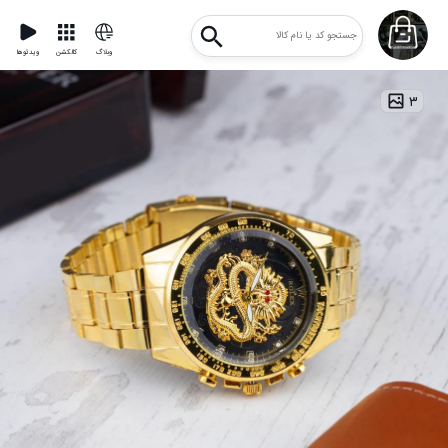
وبلاگ
کالکشن
ویدئوها
۳