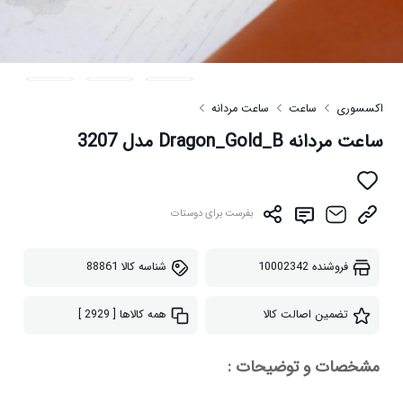
اکسسوری
ساعت
ساعت مردانه
ساعت مردانه Dragon_Gold_B مدل 3207
بفرست برای دوستات
فروشنده
10002342
شناسه کالا
88861
تضمین اصالت کالا
همه کالاها
[ 2929 ]
مشخصات و توضیحات :