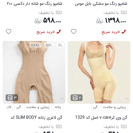
شامپو رنگ مو مشکی بابل موس
شامپو رنگ مو شانه دار دکسی ۲۰۰
اصلی 500میل مشکی
میل قهوه ای روشن
با تخفیف
با تخفیف
۵۹۸
۱
۳۹۸
,
۰۰۰
,
,
۰۰۰
خرید سریع
خرید سریع
XXXL
XXL
XL
...
...
۳
۲
زیبایی و سلامت
گن
زنانه
زیبایی و سلامت
گن
لاغری
گن وی کرv-care اصل کد 1329
گن لاغری زنانه SLIM BODY کد
6494
با تخفیف
با تخفیف