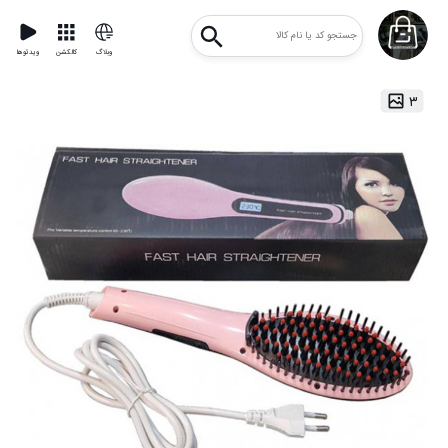
وبلاگ
کالکشن
ویدئوها
۳