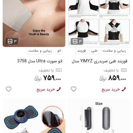
...
...
۳
۳
زیبایی و سلامت
طبی
قوزبند
اتو
زیبایی و سلامت
قوزبند طبی ضربدری YIMYZ مدل
اتو صورت Ultra مدل 3758
3684
با تخفیف
با تخفیف
۷۵۹
۸۵۹
,
۰۰۰
,
۰۰۰
خرید سریع
خرید سریع