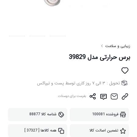
زیبایی و سلامت
برس حرارتی مدل 39829
تحویل :
۳ الی ۷ روز کاری توسط پست و تیپاکس
بفرست برای دوستات
فروشنده
100081
شناسه کالا
88877
تضمین اصالت کالا
همه کالاها
[ 37327 ]