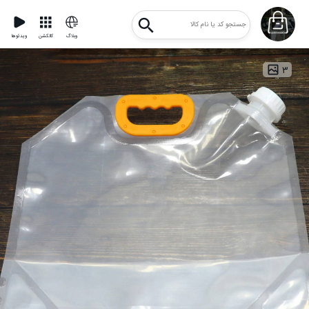
وبلاگ
کالکشن
ویدئوها
۳