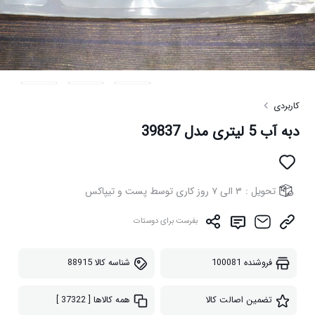
کاربردی
دبه آب 5 لیتری مدل 39837
تحویل :
۳ الی ۷ روز کاری توسط پست و تیپاکس
بفرست برای دوستات
فروشنده
100081
شناسه کالا
88915
تضمین اصالت کالا
همه کالاها
[ 37322 ]