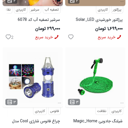
...
۴
۲
پرژکتور
کاربردی
تصفیه آب
سرشیر
کاربردی
نظافت
پرژکتور خورشیدی Solar_LED
سرشیر تصفیه آب کد 6078
مدل 3912
۱,۶۹۹,۰۰۰ تومان
۲۹۹,۰۰۰ تومان
خرید سریع
خرید سریع
2
...
...
۳
۳
کاربردی
نظافت
فانوس
کاربردی
شیلنگ جادویی Magic_Home
چراغ فانوس شارژی Cool مدل
مدل 3964
3965