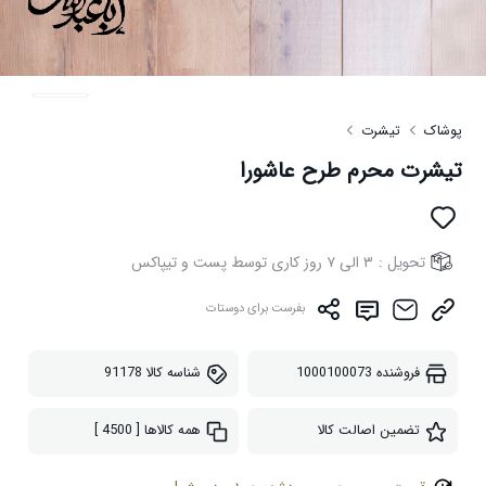
پوشاک
تیشرت
تیشرت محرم طرح عاشورا
تحویل :
۳ الی ۷ روز کاری توسط پست و تیپاکس
بفرست برای دوستات
فروشنده
1000100073
شناسه کالا
91178
تضمین اصالت کالا
همه کالاها
[ 4500 ]