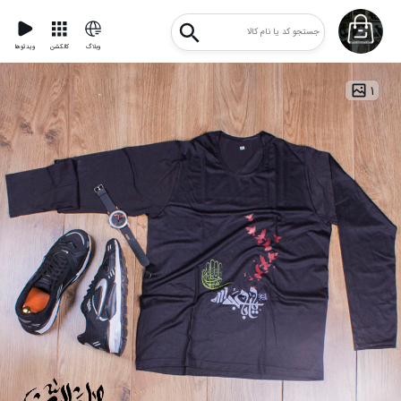
وبلاگ
کالکشن
ویدئوها
۱