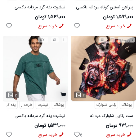
پیراهن آستین کوتاه مردانه باکسی
تیشرت یقه گرد مردانه باکسی
ساده لینن کرم مدل 50943
طرحدار پنبه دو رو سبز روشن مدل
۱,۵۹۹,۰۰۰ تومان
۱,۵۶۹,۰۰۰ تومان
50896
خرید سریع
خرید سریع
فری سایز
L
XL
L
XL
XXL
...
۳
۲
پوشاک
رکابی شلوارک
پوشاک
تیشرت
طرحدار
یقه گرد
ست رکابی شلوارک مردانه
تیشرت یقه گرد مردانه باکسی
Lion_Black مدل 3997
طرحدار مچینست سبز
۹۷۹,۰۰۰ تومان
۱,۵۳۹,۰۰۰ تومان
Balenciaga مدل 50944
خرید سریع
خرید سریع
6