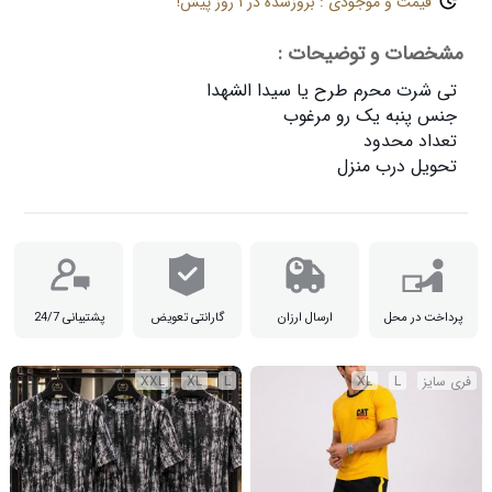
قیمت و موجودی : بروزشده در ۱ روز پیش!
مشخصات و توضیحات :
تحویل درب منزل

پرداخت در محل
ارسال ارزان
گارانتی تعویض
پشتیبانی 24/7
فری سایز
L
XL
L
XL
XXL