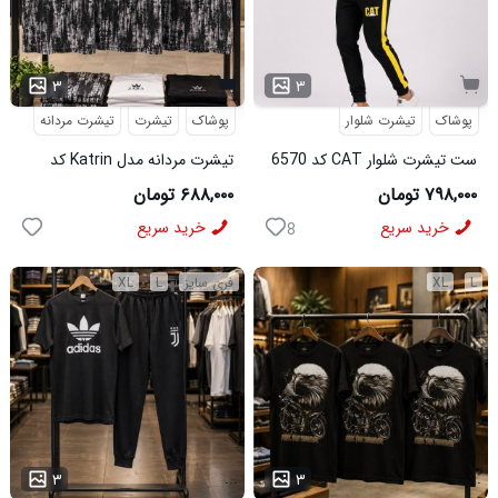
۳
۳
پوشاک
تیشرت شلوار
پوشاک
تیشرت
تیشرت مردانه
ست تیشرت شلوار CAT کد 6570
تیشرت مردانه مدل Katrin کد
6579
۷۹۸,۰۰۰ تومان
۶۸۸,۰۰۰ تومان
خرید سریع
خرید سریع
8
L
XL
فری سایز
L
XL
...
...
۳
۳