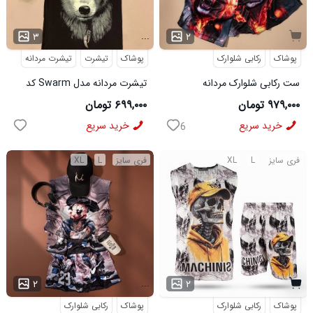
...
۳
۲
پوشاک
رکابی شلوارک
پوشاک
تیشرت
تیشرت مردانه
ست رکابی شلوارک مردانه
تیشرت مردانه مدل Swarm کد
Lion_Black مدل 3997
6318
۹۷۹,۰۰۰ تومان
۶۹۹,۰۰۰ تومان
خرید سریع
خرید سریع
6
فری سایز
L
XL
فری سایز
L
XL
...
۲
۲
پوشاک
رکابی شلوارک
پوشاک
رکابی شلوارک