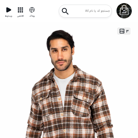
وبلاگ
کالکشن
ویدئوها
۳