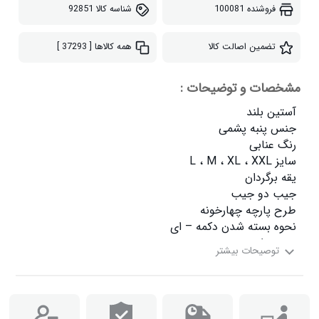
فروشنده
100081
شناسه کالا
92851
تضمین اصالت کالا
همه کالاها
[ 37293 ]
مشخصات و توضیحات :