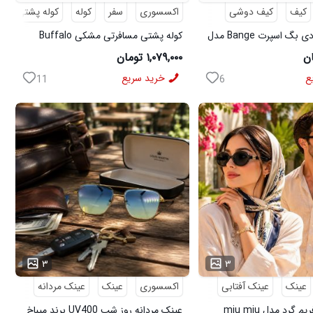
کیف
کیف دوشی
اکسسوری
سفر
کوله
کوله پشتی
م
کیف دوشی بادی بگ اسپرت Bange مدل
کوله پشتی مسافرتی مشکی Buffalo
مدل 50690
۱,۰۷۹,۰۰۰ تومان
ع
خرید سریع
11
6
...
۳
۳
عینک
عینک آفتابی
اکسسوری
عینک
عینک مردانه
گرد مدل miu miu
عینک مردانه روز شب UV400 برند میباخ