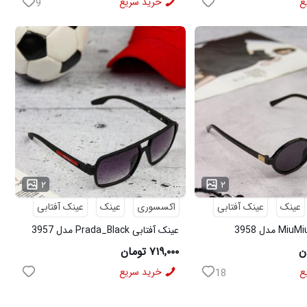
ع
خرید سریع
9
...
۲
۲
عینک
عینک آفتابی
اکسسوری
عینک
عینک آفتابی
عینک آفتابی Prada_Black مدل 3957
۷۱۹,۰۰۰ تومان
ع
خرید سریع
18