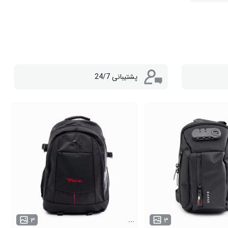
پشتیبانی 24/7
...
۳
۳