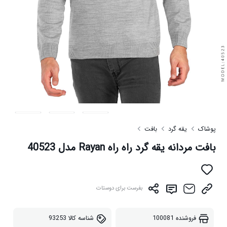
پوشاک
یقه گرد
بافت
بافت مردانه یقه گرد راه راه Rayan مدل 40523
بفرست برای دوستات
فروشنده
100081
شناسه کالا
93253