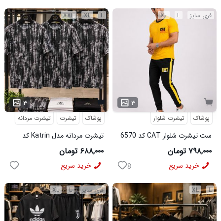
فری سایز
L
XL
L
XL
XXL
۳
۳
پوشاک
تیشرت شلوار
پوشاک
تیشرت
تیشرت مردانه
ست تیشرت شلوار CAT کد 6570
تیشرت مردانه مدل Katrin کد
6579
۷۹۸,۰۰۰ تومان
۶۸۸,۰۰۰ تومان
خرید سریع
خرید سریع
8
L
XL
فری سایز
L
XL