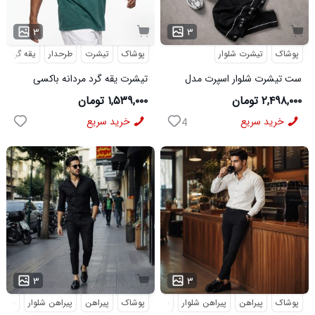
۳
۳
پوشاک
تیشرت شلوار
پوشاک
تیشرت
طرحدار
یقه گرد
ست تیشرت شلوار اسپرت مدل
تیشرت یقه گرد مردانه باکسی
MAN مشکی
طرحدار مچینست سبز
۲,۴۹۸,۰۰۰ تومان
۱,۵۳۹,۰۰۰ تومان
Balenciaga مدل 50944
خرید سریع
خرید سریع
4
...
۳
۳
پوشاک
پیراهن
پیراهن شلوار
شلوار مردانه
پوشاک
پیراهن
پیراهن شلوار
شلوار