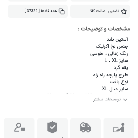
تضمین اصالت کالا
همه کالاها
[ 37322 ]
مشخصات و توضیحات :
سایز XL دور سینه  110 قد  72 آستین  65
