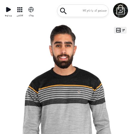
وبلاگ
کالکشن
ویدئوها
۳