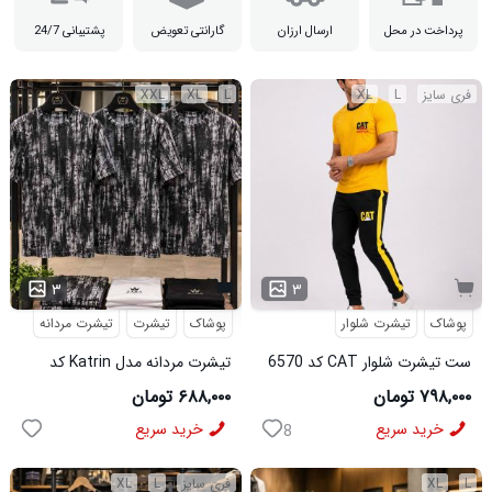
پرداخت در محل
ارسال ارزان
گارانتی تعویض
پشتیبانی 24/7
فری سایز
L
XL
L
XL
XXL
۳
۳
پوشاک
تیشرت شلوار
پوشاک
تیشرت
تیشرت مردانه
ست تیشرت شلوار CAT کد 6570
تیشرت مردانه مدل Katrin کد
6579
۷۹۸,۰۰۰ تومان
۶۸۸,۰۰۰ تومان
خرید سریع
خرید سریع
8
L
XL
فری سایز
L
XL