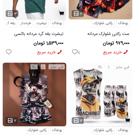
...
۳
۲
پوشاک
رکابی شلوارک
پوشاک
تیشرت
طرحدار
یقه گرد
ست رکابی شلوارک مردانه
تیشرت یقه گرد مردانه باکسی
Lion_Black مدل 3997
طرحدار مچینست سبز
۹۷۹,۰۰۰ تومان
۱,۵۳۹,۰۰۰ تومان
Balenciaga مدل 50944
خرید سریع
خرید سریع
6
فری سایز
L
XL
فری سایز
L
XL
...
۲
۲
پوشاک
رکابی شلوارک
پوشاک
رکابی شلوارک