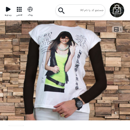
وبلاگ
کالکشن
ویدئوها
۱