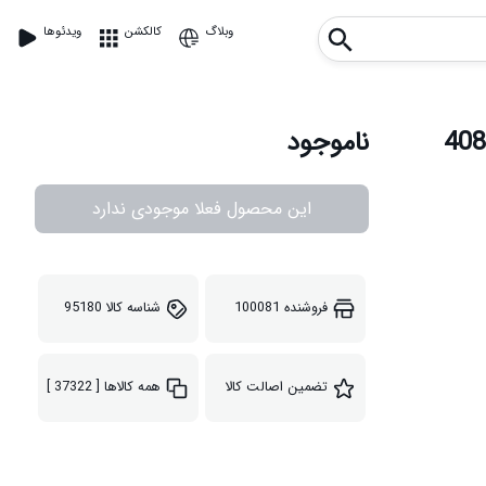
وبلاگ
کالکشن
ویدئوها
ناموجود
این محصول فعلا موجودی ندارد
فروشنده
100081
شناسه کالا
95180
تضمین اصالت کالا
همه کالاها
[ 37322 ]