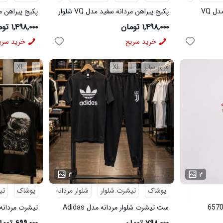
پکیج پیراهن مردانه مشکی مدل VQ
پکیج پیراهن مردانه سفید مدل VQ شلوار
مردانه مشکی مدل MOBIN
شلوار مردانه خاک
۱,۴۹۸,۰۰۰ تومان
۱,۴۹۸,۰۰۰ تومان
خرید سریع
خرید سری
فری سایز
L
XL
L
XL
...
...
۳
۳
پوشاک
تیشرت شلوار
شلوار مردانه
پوشاک
تی
ست تیشرت شلوار مردانه مدل Adidas
تیشرت مردانه طرح agle
کد 6569