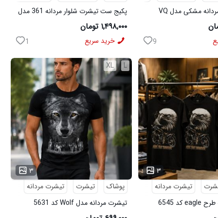
پکیج پیراهن مردانه مشکی مدل VQ
پکیج ست تیشرت شلوار مردانه 361 مدل
ی مدل MOBIN
W15 کفش ورزشی مردانه مدل pavlo
۱,۴۹۸,۰۰۰ تومان
ع
خرید سریع
1
9
XL
L
...
۳
۳
شرت
تیشرت مردانه
پوشاک
تیشرت
تیشرت مردانه
e کد 6545
تیشرت مردانه مدل Wolf کد 5631