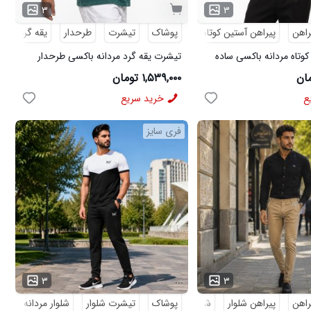
۳
۳
راهن
پیراهن آستین کوتاه
پوشاک
تیشرت
طرحدار
یقه گرد
کوتاه مردانه باکسی ساده
تیشرت یقه گرد مردانه باکسی طرحدار
مچینست سبز Balenciaga مدل 50944
۱,۵۳۹,۰۰۰ تومان
ع
خرید سریع
فری سایز
...
۳
۳
راهن
پیراهن شلوار
شلوار مردانه
پوشاک
تیشرت شلوار
شلوار مردانه
کف