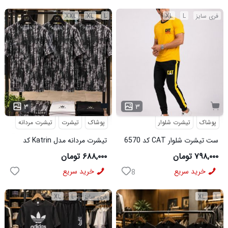
فری سایز
L
XL
L
XL
XXL
۳
۳
پوشاک
تیشرت شلوار
پوشاک
تیشرت
تیشرت مردانه
ست تیشرت شلوار CAT کد 6570
تیشرت مردانه مدل Katrin کد
6579
۷۹۸,۰۰۰ تومان
۶۸۸,۰۰۰ تومان
خرید سریع
خرید سریع
8
L
XL
فری سایز
L
XL