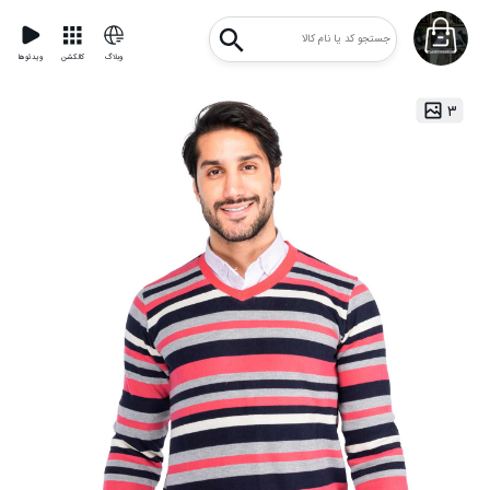
وبلاگ
کالکشن
ویدئوها
۳