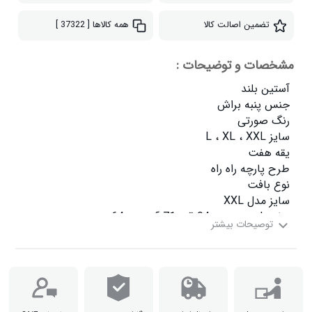
تضمین اصالت کالا
همه کالاها
[ 37322 ]
مشخصات و توضیحات :
سایز XXL دور سینه  102 قد  71 آستین  64
