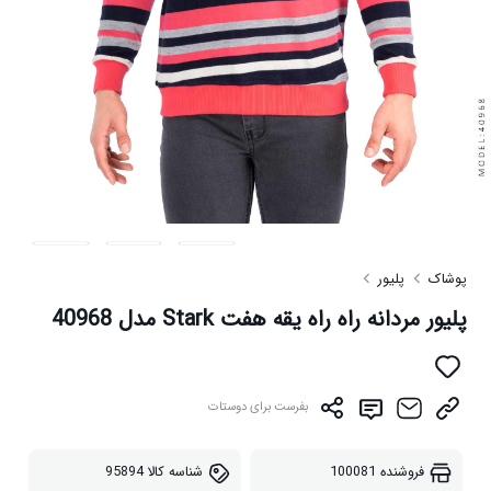
پوشاک
پلیور
پلیور مردانه راه راه یقه هفت Stark مدل 40968
بفرست برای دوستات
فروشنده
100081
شناسه کالا
95894