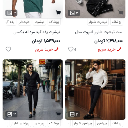
۳
۳
پوشاک
تیشرت شلوار
پوشاک
تیشرت
طرحدار
یقه گرد
ست تیشرت شلوار اسپرت مدل
تیشرت یقه گرد مردانه باکسی
MAN مشکی
طرحدار مچینست سبز
۲,۴۹۸,۰۰۰ تومان
۱,۵۳۹,۰۰۰ تومان
Balenciaga مدل 50944
خرید سریع
خرید سریع
4
...
۳
۳
پوشاک
پیراهن
پیراهن شلوار
شلوار مردانه
پوشاک
پیراهن
پیراهن شلوار
شلوار