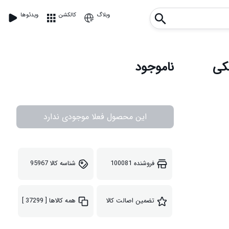
وبلاگ
کالکشن
ویدئوها
ی مشکی
ناموجود
این محصول فعلا موجودی ندارد
فروشنده
100081
شناسه کالا
95967
تضمین اصالت کالا
همه کالاها
[ 37299 ]