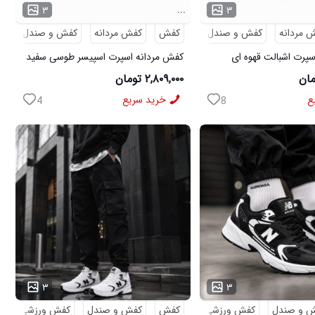
...
۳
۳
 مردانه
کفش و صندل
کفش
کفش مردانه
کفش و صندل
پرت اشبالت قهوه ای
کفش مردانه اسپرت اسپیسر طوسی سفید
Salamon مدل 50728
۲,۸۰۹,۰۰۰ تومان
ع
خرید سریع
4
8
...
۳
۳
 و صندل
کفش ورزشی
کفش
کفش و صندل
کفش ورزشی