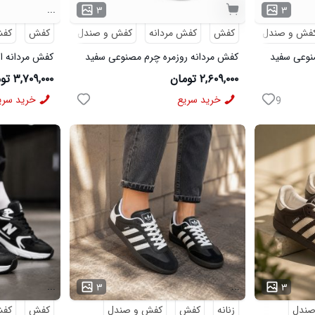
...
۳
۳
فش و صندل
کفش
کفش مردانه
کفش و صندل
کفش
کفش
نوعی سفید
کفش مردانه روزمره چرم مصنوعی سفید
کفش مردانه اس
مشکی On Running مدل 50920
Saucony مدل 50786
۲,۶۰۹,۰۰۰ تومان
۳,۷۰۹,۰۰۰ تومان
خرید سریع
خرید سری
9
...
...
۳
۳
صندل
زنانه
کفش
کفش و صندل
کفش
کفش