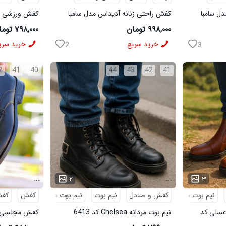
ل سامبا
کفش راحتی زنانه آدیداس مدل سامبا
مشکی
مشکی
۹۹۸,۰۰۰ تومان
۷۹۸,۰۰۰ تومان
خرید سریع
خرید سری
2
3
2
41
40
44
43
42
41
...
...
۲
۳
نیم بوت مردانه
کفش و صندل
نیم بوت
نیم بوت مردانه
کفش
کف
 بوت مردانه مدل sevin عسلی کد
نیم بوت مردانه Chelsea کد 6413
6328