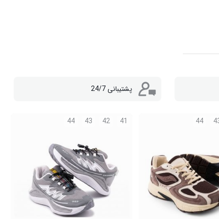
پشتیبانی 24/7
44
43
42
41
44
4