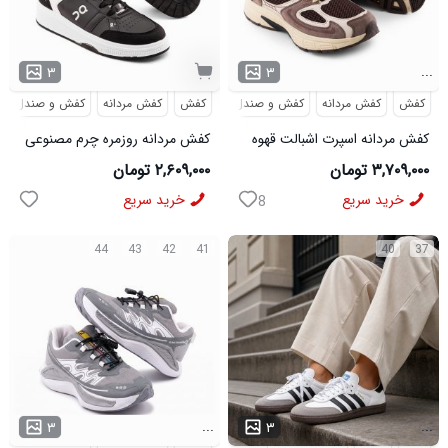
...
۳
۳
کفش
کفش مردانه
کفش و صندل
کفش
کفش مردانه
کفش و صندل
کفش مردانه اسپرت اشبالت قهوه
کفش مردانه روزمره چرم مصنوعی
ای Saucony مدل 50786
سفید مشکی On Running مدل
۳,۷۰۹,۰۰۰ تومان
۲,۶۰۹,۰۰۰ تومان
50920
خرید سریع
خرید سریع
8
44
43
42
41
40
37
...
...
۳
۳