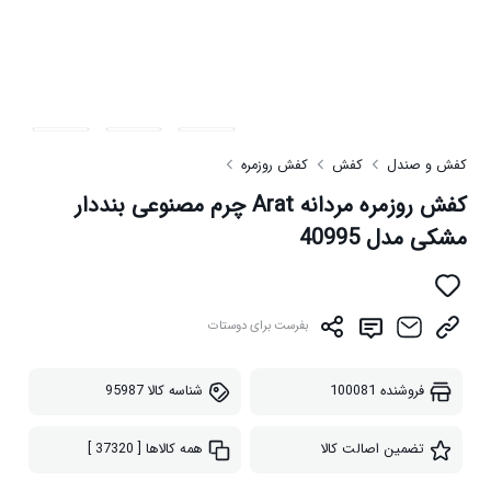
کفش و صندل
کفش
کفش روزمره
کفش روزمره مردانه Arat چرم مصنوعی بنددار
مشکی مدل 40995
بفرست برای دوستات
فروشنده
100081
شناسه کالا
95987
تضمین اصالت کالا
همه کالاها
[ 37320 ]