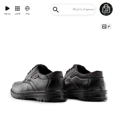
وبلاگ
کالکشن
ویدئوها
۳