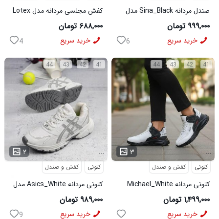
صندل مردانه Sina_Black مدل
کفش مجلسی مردانه مدل Lotex
3973
کد6330
۹۹۹,۰۰۰ تومان
۶۸۸,۰۰۰ تومان
خرید سریع
خرید سریع
4
6
44
43
42
41
44
43
42
41
...
...
۲
۳
کتونی
کفش و صندل
کتونی
کفش و صندل
کتونی مردانه Michael_White
کتونی مردانه Asics_White مدل
مدل 3844
3975
۱,۴۹۹,۰۰۰ تومان
۹۸۹,۰۰۰ تومان
خرید سریع
خرید سریع
9