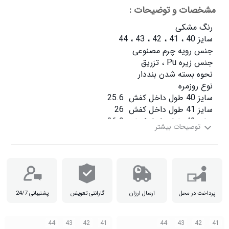
مشخصات و توضیحات :
سایز 44 طول داخل کفش  28.4

پرداخت در محل
ارسال ارزان
گارانتی تعویض
پشتیبانی 24/7
44
43
42
41
44
43
42
41