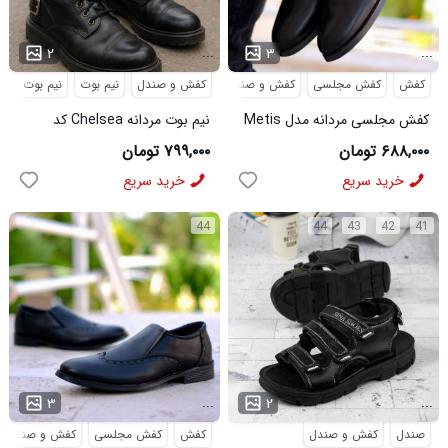
...
...
۲
۳
کفش
کفش مجلسی
کفش و صندل
کفش و صندل
نیم بوت
نیم بوت مردا
کفش مجلسی مردانه مدل Metis
نیم بوت مردانه Chelsea کد
کد 6328
6413
۶۸۸,۰۰۰ تومان
۷۹۹,۰۰۰ تومان
خرید سریع
خرید سریع
44
44
43
42
41
...
...
۳
۲
صندل
کفش و صندل
کفش
کفش مجلسی
کفش و صندل