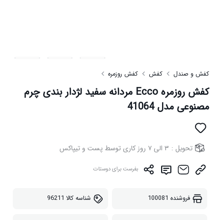
کفش و صندل
کفش
کفش روزمره
کفش روزمره Ecco مردانه سفید لژدار بندی چرم
مصنوعی مدل 41064
تحویل :
۳ الی ۷ روز کاری توسط پست و تیپاکس
بفرست برای دوستات
فروشنده
100081
شناسه کالا
96211