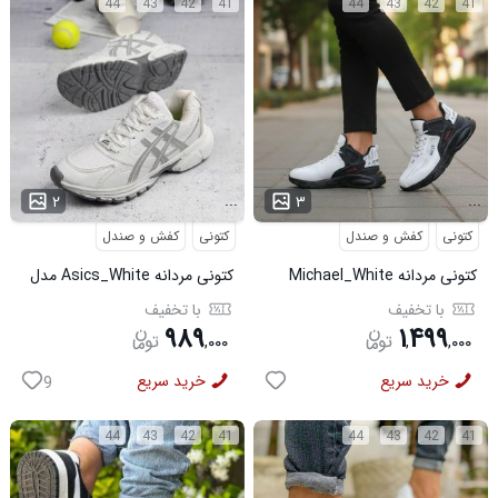
44
43
42
41
44
43
42
41
...
...
۲
۳
کتونی
کفش و صندل
کتونی
کفش و صندل
کتونی مردانه Michael_White
کتونی مردانه Asics_White مدل
مدل 3844
3975
با تخفیف
با تخفیف
۹۸۹
۱
۴۹۹
,
۰۰۰
,
,
۰۰۰
خرید سریع
خرید سریع
9
44
43
42
41
44
43
42
41