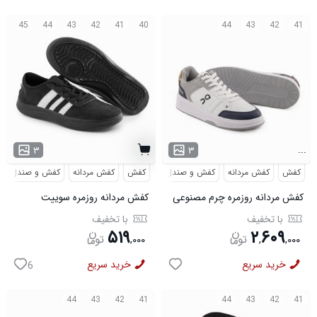
45
44
43
42
41
40
44
43
42
41
...
۳
۳
کفش
کفش مردانه
کفش و صندل
کفش
کفش مردانه
کفش و صندل
کفش مردانه روزمره چرم مصنوعی
کفش مردانه روزمره سوییت
سفید سرمه ای On Running مدل
مشکی Adidas مدل 50985
با تخفیف
با تخفیف
50918
۵۱۹
۲
۶۰۹
,
۰۰۰
,
,
۰۰۰
خرید سریع
خرید سریع
6
44
43
42
41
44
43
42
41