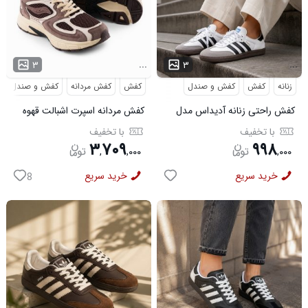
...
...
۳
۳
زنانه
کفش
کفش و صندل
کفش
کفش مردانه
کفش و صندل
کفش راحتی زنانه آدیداس مدل
کفش مردانه اسپرت اشبالت قهوه
سامبا سفید
ای Saucony مدل 50786
با تخفیف
با تخفیف
۳
۷۰۹
۹۹۸
,
,
۰۰۰
,
۰۰۰
خرید سریع
خرید سریع
8