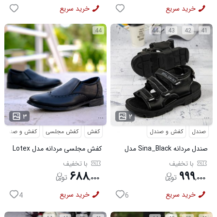
خرید سریع
خرید سریع
44
44
43
42
41
...
...
۳
۲
صندل
کفش و صندل
کفش
کفش مجلسی
کفش و صندل
صندل مردانه Sina_Black مدل
کفش مجلسی مردانه مدل Lotex
3973
کد6330
با تخفیف
با تخفیف
۶۸۸
۹۹۹
,
۰۰۰
,
۰۰۰
خرید سریع
خرید سریع
4
6