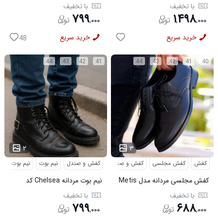
کد 6426
6427
با تخفیف
با تخفیف
۷۹۹
۱
۴۹۸
,
۰۰۰
,
,
۰۰۰
خرید سریع
خرید سریع
48
44
43
42
41
44
43
42
41
40
...
...
۲
۳
کفش
کفش مجلسی
کفش و صندل
کفش و صندل
نیم بوت
نیم بوت مردا
کفش مجلسی مردانه مدل Metis
نیم بوت مردانه Chelsea کد
کد 6328
6413
با تخفیف
با تخفیف
۷۹۹
۶۸۸
,
۰۰۰
,
۰۰۰