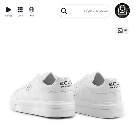
وبلاگ
کالکشن
ویدئوها
۳