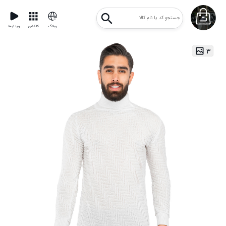
وبلاگ
کالکشن
ویدئوها
۳