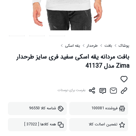
پوشاک
بافت
طرحدار
یقه اسکی
بافت مردانه یقه اسکی سفید فری سایز طرحدار
Zima مدل 41137
بفرست برای دوستات
فروشنده
100081
شناسه کالا
96550
تضمین اصالت کالا
همه کالاها
[ 37322 ]