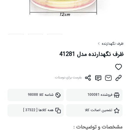
ظرف نگهدارنده
ظرف نگهدارنده مدل 41281
بفرست برای دوستات
فروشنده
100081
شناسه کالا
98088
تضمین اصالت کالا
همه کالاها
[ 37322 ]
مشخصات و توضیحات :