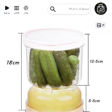
وبلاگ
کالکشن
ویدئوها
۳