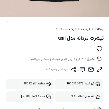
پوشاک
تیشرت
تیشرت مردانه
تیشرت مردانه مدل anil
تحویل :
۳ الی ۷ روز کاری توسط پست و تیپاکس
بفرست برای دوستات
فروشنده
1000100073
شناسه کالا
98092
تضمین اصالت کالا
همه کالاها
[ 4500 ]