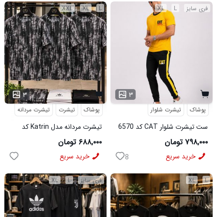
فری سایز
L
XL
L
XL
XXL
۳
۳
پوشاک
تیشرت شلوار
پوشاک
تیشرت
تیشرت مردانه
ست تیشرت شلوار CAT کد 6570
تیشرت مردانه مدل Katrin کد
6579
۷۹۸,۰۰۰ تومان
۶۸۸,۰۰۰ تومان
خرید سریع
خرید سریع
8
L
XL
فری سایز
L
XL