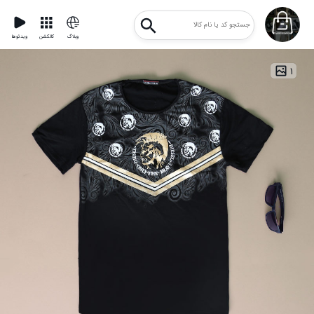
وبلاگ
کالکشن
ویدئوها
۱