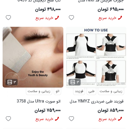
جوراب افزایش قد Heel مدل
تب سنج دیجیتال کد 6459
3911
۶۹۵,۰۰۰ تومان
۴۹۸,۰۰۰ تومان
خرید سریع
خرید سریع
...
...
۳
۳
زیبایی و سلامت
طبی
قوزبند
اتو
زیبایی و سلامت
قوزبند طبی ضربدری YIMYZ مدل
اتو صورت Ultra مدل 3758
3684
۸۵۹,۰۰۰ تومان
۷۵۹,۰۰۰ تومان
خرید سریع
خرید سریع