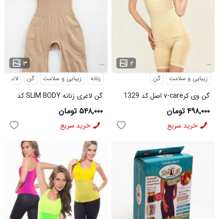
...
...
۳
۲
زیبایی و سلامت
گن
زنانه
زیبایی و سلامت
گن
لاغری
گن وی کرv-care اصل کد 1329
گن لاغری زنانه SLIM BODY کد
6494
۴۹۸,۰۰۰ تومان
۵۴۸,۰۰۰ تومان
خرید سریع
خرید سریع