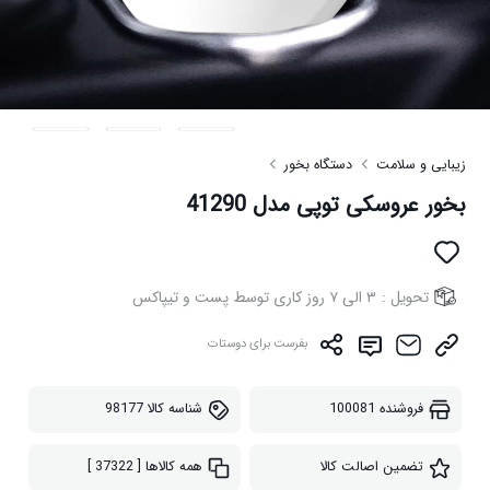
زیبایی و سلامت
دستگاه بخور
بخور عروسکی توپی مدل 41290
تحویل :
۳ الی ۷ روز کاری توسط پست و تیپاکس
بفرست برای دوستات
فروشنده
100081
شناسه کالا
98177
تضمین اصالت کالا
همه کالاها
[ 37322 ]