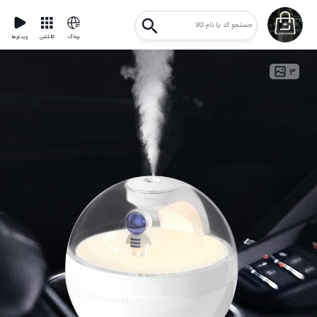
وبلاگ
کالکشن
ویدئوها
۳