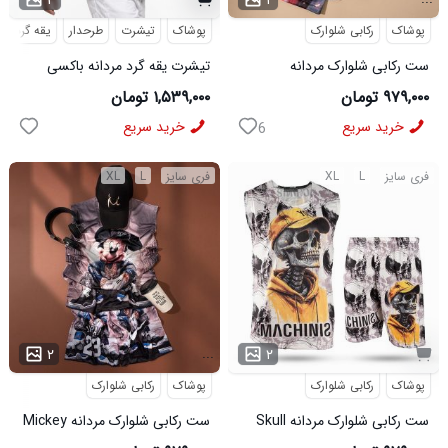
۳
۲
پوشاک
رکابی شلوارک
پوشاک
تیشرت
طرحدار
یقه گرد
ست رکابی شلوارک مردانه
تیشرت یقه گرد مردانه باکسی
Lion_Black مدل 3997
طرحدار مچینست سبز
۹۷۹,۰۰۰ تومان
۱,۵۳۹,۰۰۰ تومان
Balenciaga مدل 50944
خرید سریع
خرید سریع
6
فری سایز
L
XL
فری سایز
L
XL
...
۲
۲
پوشاک
رکابی شلوارک
پوشاک
رکابی شلوارک
ست رکابی شلوارک مردانه Skull
ست رکابی شلوارک مردانه Mickey
مدل 3995
مدل 3996