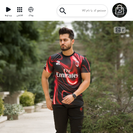
وبلاگ
کالکشن
ویدئوها
۲