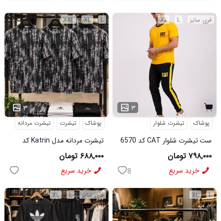
عرض سینه : 49 سانتی متر

فری سایز
L
XL
L
XL
XXL
۳
۳
پوشاک
تیشرت شلوار
پوشاک
تیشرت
تیشرت مردانه
ست تیشرت شلوار CAT کد 6570
تیشرت مردانه مدل Katrin کد
6579
۷۹۸,۰۰۰ تومان
۶۸۸,۰۰۰ تومان
خرید سریع
خرید سریع
8
L
XL
فری سایز
L
XL