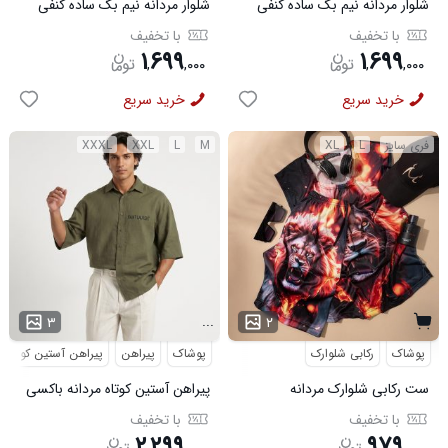
شلوار مردانه نیم بگ ساده کنفی
شلوار مردانه نیم بگ ساده کنفی
قهوه ای مدل 50999
سرمه ای مدل 50998
با تخفیف
با تخفیف
۱
۶۹۹
۱
۶۹۹
,
,
۰۰۰
,
,
۰۰۰
خرید سریع
خرید سریع
فری سایز
L
XL
M
L
XXL
XXXL
...
۳
۲
پوشاک
رکابی شلوارک
پوشاک
پیراهن
پیراهن آستین کوتاه
ست رکابی شلوارک مردانه
پیراهن آستین کوتاه مردانه باکسی
Lion_Black مدل 3997
طرحدار لینن سبز مدل 50971
با تخفیف
با تخفیف
۲
۲۹۹
۹۷۹