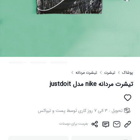
پوشاک
تیشرت
تیشرت مردانه
تیشرت مردانه nike مدل justdoit
تحویل :
۳ الی ۷ روز کاری توسط پست و تیپاکس
بفرست برای دوستات