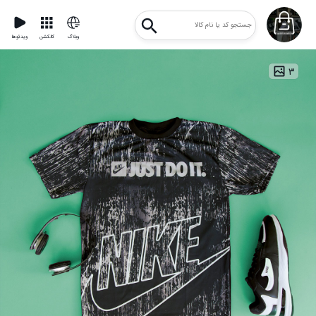
وبلاگ
کالکشن
ویدئوها
۳