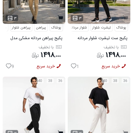
۳
۳
پوشاک
تیشرت شلوار
شلوار مردانه
کفش
پوشاک
پیراهن
کفش و صندل
پیراهن شلوار
کفش ورزشی
شلوار
پکیج ست تیشرت شلوار مردانه
پکیج پیراهن مردانه مشکی مدل
361 مدل W15 کفش ورزشی
VQ شلوار مردانه خاکی مدل
با تخفیف
با تخفیف
مردانه مدل pavlo
MOBIN
۱
۴۹۸
۱
۴۹۸
,
,
۰۰۰
,
,
۰۰۰
خرید سریع
خرید سریع
9
1
40
38
36
40
38
36