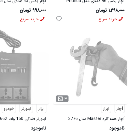
آچار بکس 46 عددی مدل Phunda
آچار بکس 40 عددی مدل Aiwa
۱,۲۹۸,۰۰۰ تومان
۹۹۸,۰۰۰ تومان
خرید سریع
خرید سریع
۳
آچار
ابزار
ابزار
اینورتر
خودرو
آچار همه کاره Master مدل 3776
49045
ناموجود
ناموجود