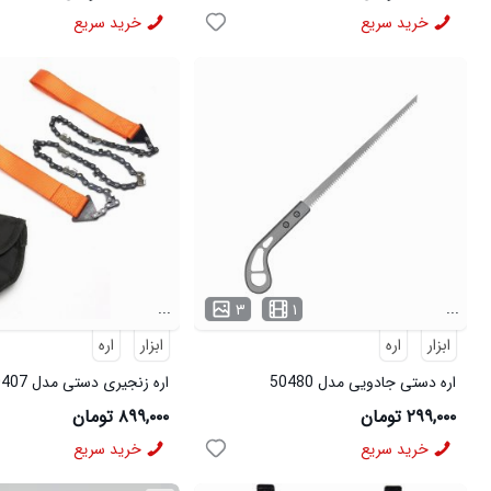
...
برای ارتباط و مشا
چند فروشگاه عم
خرید سریع
خرید سریع
کرده و سوال خودر
نداره . میتونید 
سفارشاتتون رو یک
برای مشاهده محص
توضیحات محصولی 
فروشنده رو یکجا ب
...
...
۳
۱
ابزار
اره
ابزار
اره
اره دستی جادویی مدل 50480
اره زنجیری دستی مدل 50407
۲۹۹,۰۰۰ تومان
۸۹۹,۰۰۰ تومان
خرید سریع
خرید سریع