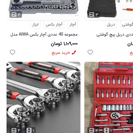
...
۳
۳
گوشتی
دریل
آچار
آچار بکس
ابزار
وعه 47 عددی دریل پیچ گوشتی
مجموعه 40 عددی آچار بکس AIWA مدل
43335
۱,۱۰۹,۰۰۰ تومان
ع
خرید سریع
...
۴
۱
۲
۱