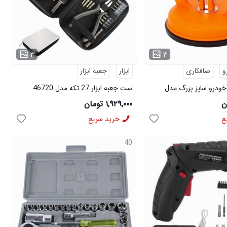
...
۳
۳
و
صافکاری
ابزار
جعبه ابزار
 خودرو سایز بزرگ مدل
ست جعبه ابزار 27 تکه مدل 46720
۱,۹۲۹,۰۰۰ تومان
ع
خرید سریع
40