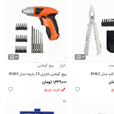
...
۳
۳
دست
ابزار
پیچ گوشتی
 مدل 49462
پیچ گوشتی شارژی 24 پارچه مدل 49465
۱,۴۲۹,۰۰۰ تومان
ع
خرید سریع
46