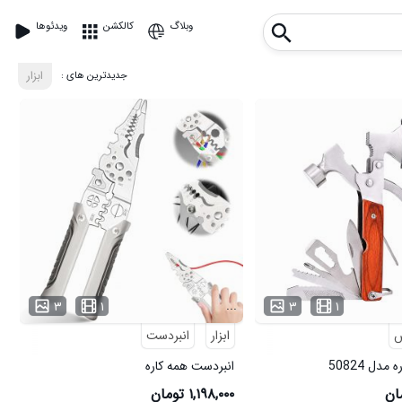
وبلاگ
کالکشن
ویدئوها
: جدیدترین های
ابزار
...
۳
۱
۳
۱
ابزار
انبردست
ل 50824
انبردست همه کاره
۱,۱۹۸,۰۰۰ تومان