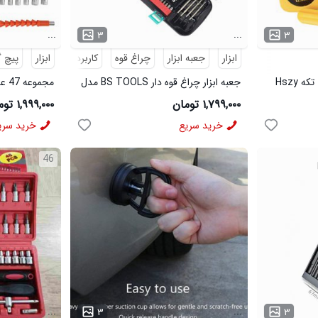
...
...
۳
۳
ابزار
جعبه ابزار
چراغ قوه
کاربردی
ابزار
پیچ 
ست متر ، کاتر پیچ گوشتی 4 تکه Hszy
جعبه ابزار چراغ قوه دار BS TOOLS مدل
مجم
44845
شارژی مدل 43765
۱,۷۹۹,۰۰۰ تومان
۱,۹۹۹,۰۰۰ تومان
خرید سریع
خرید سری
46
...
...
۳
۳