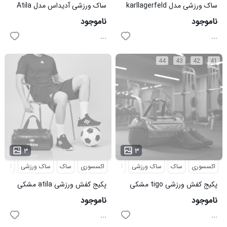
ساک ورزشی مدل karllagerfeld
ساک ورزشی آدیداس مدل Atila
کد 6460
سبز
ناموجود
ناموجود
...
...
44
43
42
41
۳
۳
اکسسوری
ساک
ساک ورزشی
کفش
اکسسوری
کفش و صندل
ساک
کفش ورزشی
ساک ورزشی
کفش
پکیج کفش ورزشی tigo مشکی
پکیج کفش ورزشی atila مشکی
قرمز ساک ورزشی نایکی just do
سفید ساک ورزشی آدیداس مدل
ناموجود
ناموجود
atila
it
...
...