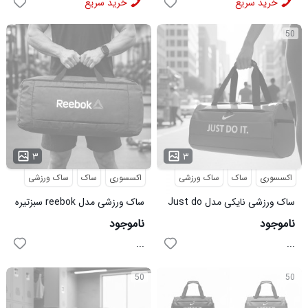
خرید سریع
خرید سریع
50
۳
۳
اکسسوری
ساک
ساک ورزشی
اکسسوری
ساک
ساک ورزشی
ساک ورزشی نایکی مدل Just do
ساک ورزشی مدل reebok سبزتیره
it آبی
کد6481
ناموجود
ناموجود
...
...
50
50