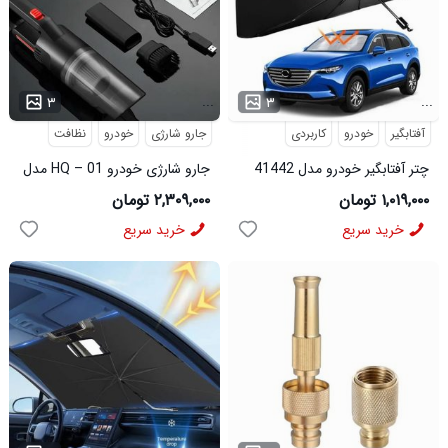
...
...
۳
۳
آفتابگیر
خودرو
کاربردی
جارو شارژی
خودرو
نظافت
چتر آفتابگیر خودرو مدل 41442
جارو شارژی خودرو HQ – 01 مدل
42332
۱,۰۱۹,۰۰۰ تومان
۲,۳۰۹,۰۰۰ تومان
خرید سریع
خرید سریع