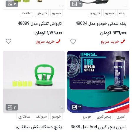
...
...
۳
۳
پنکه
خودرو
کاربردی
خودرو
کارواش
نظافت
پنکه فندکی خودرو مدل 48084
کارواش تفنگی مدل 48089
۹۳۹,۰۰۰ تومان
۱,۱۷۹,۰۰۰ تومان
خرید سریع
خرید سریع
...
...
۳
۳
اسپری
پنچر گیری
خودرو
خودرو
سروالف
صافکاری
اسپری پنچر گیری Arel مدل 3588
پکیج دستگاه مکش صافکاری