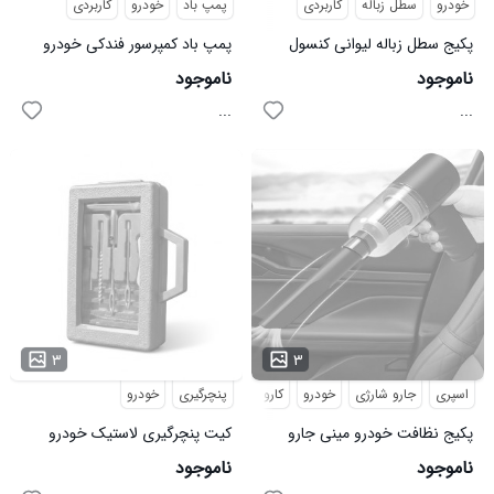
خودرو
سطل زباله
کاربردی
پمپ باد
خودرو
کاربردی
پکیج سطل زباله لیوانی کنسول
پمپ باد کمپرسور فندکی خودرو
متحرک خودرو مدل آیلین
مدل 50672
ناموجود
ناموجود
...
...
۳
۳
اسپری
جارو شارژی
خودرو
کارواش
نظافت
پنچرگیری
خودرو
پکیج نظافت خودرو مینی جارو
کیت پنچرگیری لاستیک خودرو
شارژی نازل کارواش 4 تکه اسپری
مدل 49461
ناموجود
ناموجود
ضد بخار شیشه