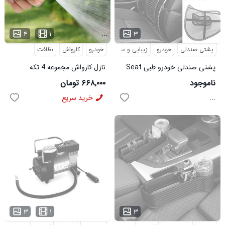
...
۴
۱
۳
پشتی صندلی
خودرو
زیبایی و سلامت
خودرو
طبی
کارواش
نظافت
پشتی صندلی خودرو طبی Seat
نازل کارواش مجموعه 4 تکه
مدل 3990
ناموجود
۶۶۸,۰۰۰ تومان
...
خرید سریع
۳
۱
۳