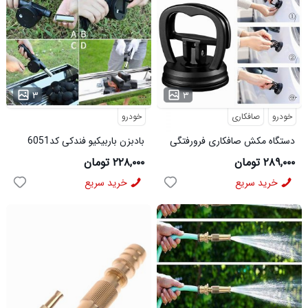
...
...
۳
۳
خودرو
صافکاری
خودرو
دستگاه مکش صافکاری فرورفتگی
بادبزن باربیکیو فندکی کد6051
Oksin کوچک
۲۸۹,۰۰۰ تومان
۲۲۸,۰۰۰ تومان
خرید سریع
خرید سریع