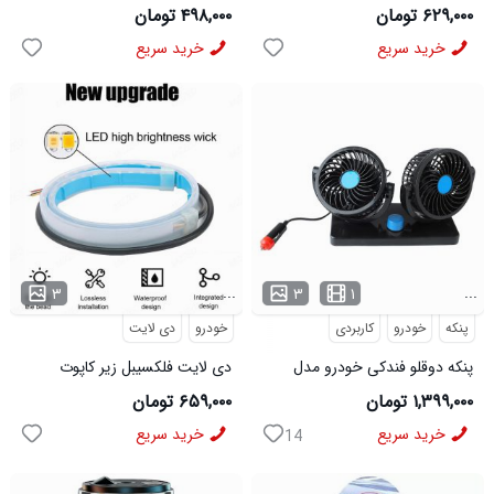
سروالف VIPشب نما
۶۲۹,۰۰۰ تومان
۴۹۸,۰۰۰ تومان
خرید سریع
خرید سریع
...
...
۳
۳
۱
پنکه
خودرو
کاربردی
خودرو
دی لایت
پنکه دوقلو فندکی خودرو مدل
دی لایت فلکسیبل زیر کاپوت
47456
خودرو Car LED hood Lights
۱,۳۹۹,۰۰۰ تومان
۶۵۹,۰۰۰ تومان
مدل 47549
خرید سریع
خرید سریع
14