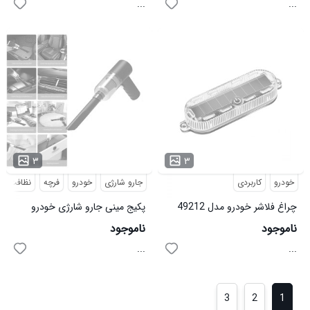
...
...
۳
۳
خودرو
کاربردی
جارو شارژی
خودرو
فرچه
نظافت
چراغ فلاشر خودرو مدل 49212
پکیج مینی جارو شارژی خودرو
مدل As 228 فرچه شارژی مدل
ناموجود
ناموجود
magic brush
...
...
3
2
1