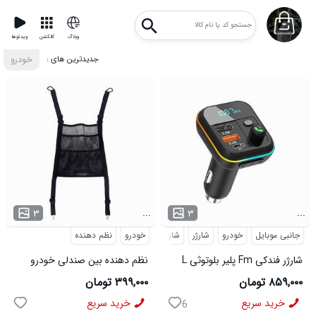
وبلاگ
کالکشن
ویدئوها
: جدیدترین های
خودرو
...
...
۳
۳
جانبی موبایل
خودرو
شارژر
شارژر فندکی
خودرو
نظم دهنده
شارژر فندکی Fm پلیر بلوتوثی L
نظم دهنده بین صندلی خودرو
05 مدل 50820
مدل 50899
۸۵۹,۰۰۰ تومان
۳۹۹,۰۰۰ تومان
خرید سریع
خرید سریع
6