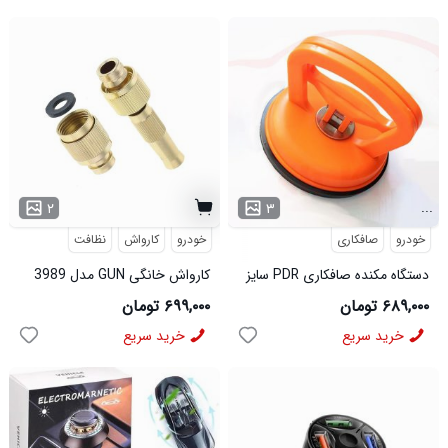
...
۲
۳
خودرو
صافکاری
خودرو
کارواش
نظافت
دستگاه مکنده صافکاری PDR سایز
کارواش خانگی GUN مدل 3989
بزرگ مدل 3774
۶۸۹,۰۰۰ تومان
۶۹۹,۰۰۰ تومان
خرید سریع
خرید سریع