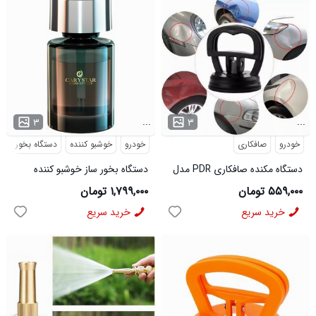
...
...
۳
۳
خودرو
صافکاری
خودرو
خوشبو کننده
دستگاه بخور
ز
دستگاه مکنده صافکاری PDR مدل
دستگاه بخور ساز خوشبو کننده
3511
خودرو carystar aroma
۵۵۹,۰۰۰ تومان
۱,۷۹۹,۰۰۰ تومان
diffuser مدل 47258
خرید سریع
خرید سریع