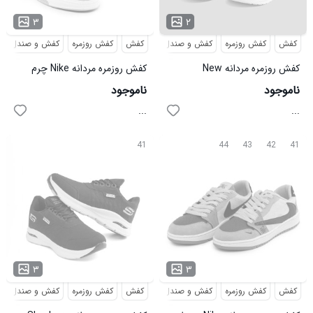
۳
۲
کفش
کفش روزمره
کفش و صندل
کفش
کفش روزمره
کفش و صندل
کفش روزمره مردانه New
کفش روزمره مردانه Nike چرم
Balance سفید مدل 49472
مصنوعی بنددار مدل 49585
ناموجود
ناموجود
...
...
41
44
43
42
41
۳
۳
کفش
کفش روزمره
کفش و صندل
کفش
کفش روزمره
کفش و صندل