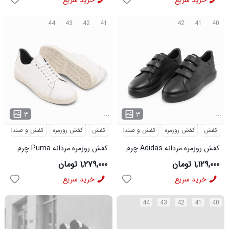
خرید سریع
خرید سریع
44
43
42
41
42
41
40
...
...
۳
۳
کفش
کفش روزمره
کفش و صندل
کفش
کفش روزمره
کفش و صندل
کفش روزمره مردانه Adidas چرم
کفش روزمره مردانه Puma چرم
مصنوعی مشکی مدل 46477
مصنوعی بند دار سفید مدل
۱,۱۲۹,۰۰۰ تومان
۱,۲۷۹,۰۰۰ تومان
46489
خرید سریع
خرید سریع
44
43
42
41
40