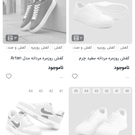
۳
۲
کفش
کفش روزمره
کفش و صندل
کفش
کفش روزمره
کفش و صندل
کفش روزمره مردانه سفید چرم
کفش روزمره مردانه مدل Artan
مصنوعی بند دار مدل 49635
مشکی
ناموجود
ناموجود
...
...
44
43
42
41
45
44
43
42
41
40