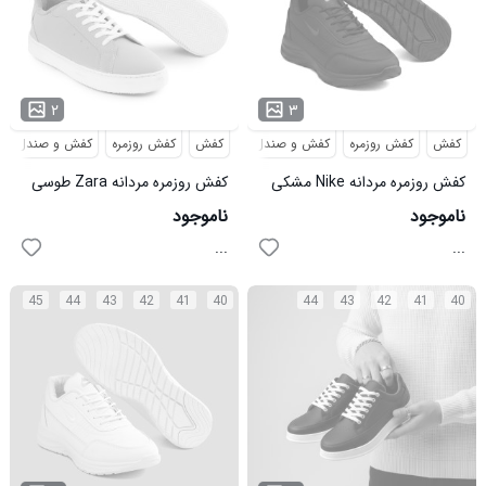
۲
۳
کفش
کفش روزمره
کفش و صندل
کفش
کفش روزمره
کفش و صندل
کفش روزمره مردانه Nike مشکی
کفش روزمره مردانه Zara طوسی
مدل 49499
چرم مصنوعی بند دار مدل 49559
ناموجود
ناموجود
...
...
45
44
43
42
41
40
44
43
42
41
40