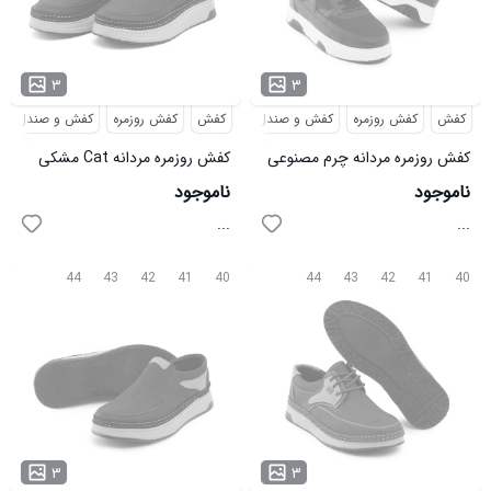
۳
۳
کفش
کفش روزمره
کفش و صندل
کفش
کفش روزمره
کفش و صندل
کفش روزمره مردانه چرم مصنوعی
کفش روزمره مردانه Cat مشکی
مشکی مدل 48977
مدل 48980
ناموجود
ناموجود
...
...
44
43
42
41
40
44
43
42
41
40
۳
۳