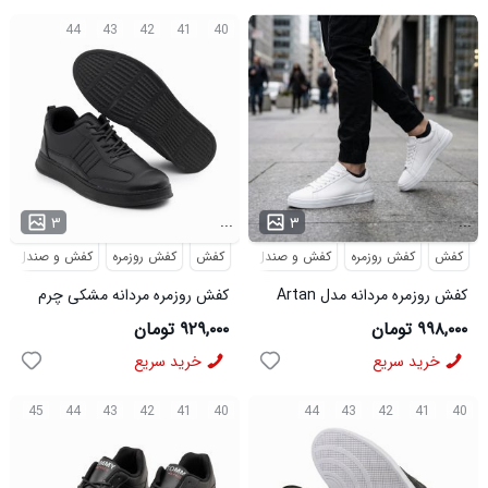
44
43
42
41
40
...
...
۳
۳
کفش
کفش روزمره
کفش و صندل
کفش
کفش روزمره
کفش و صندل
کفش روزمره مردانه مدل Artan
کفش روزمره مردانه مشکی چرم
سفید
مصنوعی بند دار مدل 49935
۹۹۸,۰۰۰ تومان
۹۲۹,۰۰۰ تومان
خرید سریع
خرید سریع
45
44
43
42
41
40
44
43
42
41
40