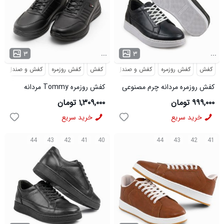
...
...
۳
۳
کفش
کفش روزمره
کفش و صندل
کفش
کفش روزمره
کفش و صندل
کفش روزمره مردانه چرم مصنوعی
کفش روزمره Tommy مردانه
بند دار مدل 49634
مشکی بند دار مدل 46933
۹۹۹,۰۰۰ تومان
۱,۳۰۹,۰۰۰ تومان
خرید سریع
خرید سریع
44
43
42
41
40
44
43
42
41