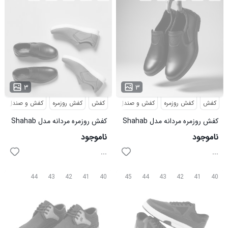
۳
۳
کفش
کفش روزمره
کفش و صندل
کفش
کفش روزمره
کفش و صندل
کفش روزمره مردانه مدل Shahab
کفش روزمره مردانه مدل Shahab
مشکی
نسکافه ای
ناموجود
ناموجود
...
...
44
43
42
41
40
45
44
43
42
41
40