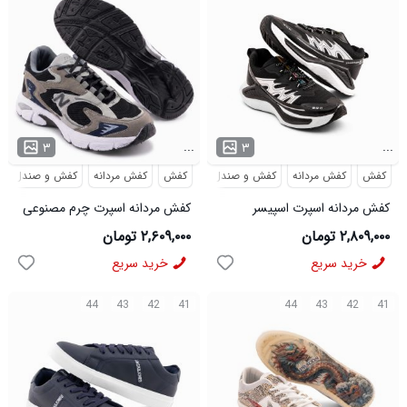
...
...
۳
۳
کفش
کفش مردانه
کفش و صندل
کفش
کفش مردانه
کفش و صندل
کفش مردانه اسپرت اسپیسر
کفش مردانه اسپرت چرم مصنوعی
مشکی سفید Salamon مدل
سرمه ای سفید New Balance
۲,۸۰۹,۰۰۰ تومان
۲,۶۰۹,۰۰۰ تومان
50727
مدل 50681
خرید سریع
خرید سریع
44
43
42
41
44
43
42
41