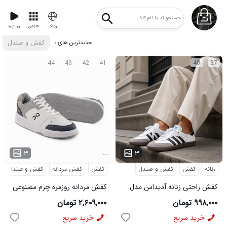
وبلاگ
کالکشن
ویدئوها
: جدیدترین های
کفش و صندل
44
43
42
41
40
37
...
...
۳
۳
زنانه
کفش
کفش و صندل
کفش
کفش مردانه
کفش و صندل
کفش راحتی زنانه آدیداس مدل
کفش مردانه روزمره چرم مصنوعی
سامبا سفید
سفید سرمه ای On Running مدل
۹۹۸,۰۰۰ تومان
۲,۶۰۹,۰۰۰ تومان
50918
خرید سریع
خرید سریع