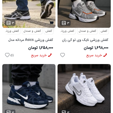
...
۳
۳
کفش
کفش و صندل
کفش ورزشی
کفش
کفش و صندل
کفش ورزشی
کفش ورزشی نایک وی تو کی ران
کفش ورزشی Asics مردانه مدل
NIKE V2K RUN طوسی
Arian سفید مشکی
۱,۶۹۸,۰۰۰ تومان
۱,۲۵۸,۰۰۰ تومان
خرید سریع
خرید سریع
49
...
...
۳
۳