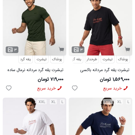
۳
۳
پوشاک
تیشرت
طرحدار
یقه گرد
پوشاک
تیشرت
یقه گرد
تیشرت یقه گرد مردانه باکسی
تیشرت یقه گرد مردانه نرمال ساده
طرحدار پنبه دو رو مشکی مدل
پنبه یک رو سبز تیره Versace
۱,۵۶۹,۰۰۰ تومان
۷۱۹,۰۰۰ تومان
50966
مدل 50958
خرید سریع
خرید سریع
XXL
XL
L
XXL
XL
L