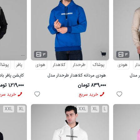
...
۳
۳
ار
هودی
پوشاک
هودی مردانه
طرحدار
کلاهدار
هودی
پافر
هودی مردانه
پوشا
ر مدل
هودی مردانه کلاهدار طرحدار مدل
کاپشن پافر با
49325
49315
۸۳۹,۰۰۰ تومان
۱,۲۱۹,۰۰۰ تومان
خرید سریع
خرید سری
XXL
XL
XXL
XL
L