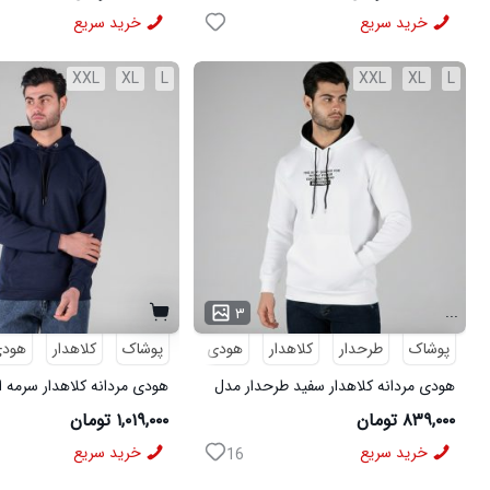
...
برای ارتباط و مشا
مدل Alshen
چند فروشگاه عم
خرید سریع
خرید سریع
کرده و سوال خودر
نداره . میتونید 
سفارشاتتون رو یک
XXL
XL
L
XXL
XL
L
برای مشاهده محص
توضیحات محصولی 
فروشنده رو یکجا ب
...
۳
پوشاک
طرحدار
کلاهدار
هودی
پوشاک
هودی مردانه
کلاهدار
هود
هودی مردانه کلاهدار سفید طرحدار مدل
هودی مردانه کلاهدار سرمه 
49495
49308
۸۳۹,۰۰۰ تومان
۱,۰۱۹,۰۰۰ تومان
خرید سریع
خرید سریع
16